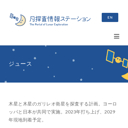
Skip
to
EN
content
Toggl
Navig
検
索
ジュース
…
最新情報
お知らせ
木星と木星のガリレオ衛星を探査する計画。ヨーロ
イベント情報
ッパと日本が共同で実施。2023年打ち上げ、2029
年現地到着予定。
ブログ