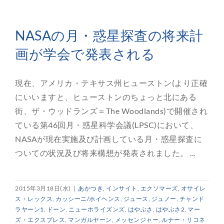
NASAの月・惑星探査の将来計
画が学会で発表される
現在、アメリカ・テキサス州ヒューストン(より正確
にいいますと、ヒューストンのちょっと北にある
街、ザ・ウッドランズ＝The Woodlands)で開催され
ている第46回月・惑星科学会議(LPSC)において、
NASAが現在実施及び計画している月・惑星探査に
ついての状況及び将来構想が発表されました。 ...
2015年3月18日(水)
|
あかつき
,
インサイト
,
エクソマーズ
,
オサイレ
ス・レックス
,
カッシーニ/ホイヘンス
,
ジュース
,
ジュノー
,
チャンド
ラヤーン1
,
ドーン
,
ニューホライズンズ
,
はやぶさ
,
はやぶさ2
,
マー
ズ・エクスプレス
,
マンガルヤーン
,
メッセンジャー
,
ルナー・リコネ