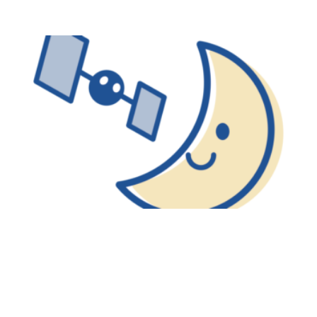
総合案内
月を知ろう
月と遊ぼう
月・惑星へ
今日の月