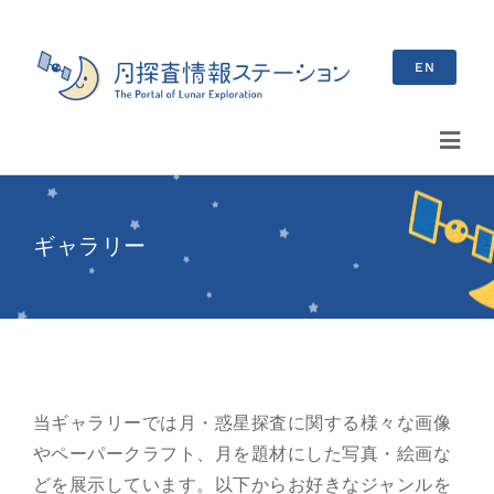
Skip
to
EN
content
Toggl
Navig
検
索
ギャラリー
…
最新情報
お知らせ
イベント情報
当ギャラリーでは月・惑星探査に関する様々な画像
やペーパークラフト、月を題材にした写真・絵画な
ブログ
どを展示しています。以下からお好きなジャンルを