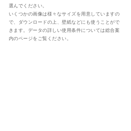
選んでください。
総合案内
いくつかの画像は様々なサイズを用意していますの
で、ダウンロードの上、壁紙などにも使うことがで
月を知ろう
きます。データの詳しい使用条件については総合案
内のページをご覧ください。
月と遊ぼう
月・惑星へ
今日の月