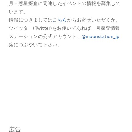
月・惑星探査に関連したイベントの情報を募集して
います。
総合案内
情報につきましては
こちら
からお寄せいただくか、
ツイッター(Twitter)をお使いであれば、月探査情報
月を知ろう
ステーションの公式アカウント、
@moonstation_jp
宛につぶやいて下さい。
月と遊ぼう
月・惑星へ
今日の月
広告