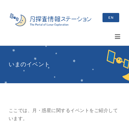
Skip
to
EN
content
Toggl
Navig
検
索
いまのイベント
…
最新情報
お知らせ
イベント情報
ここでは、月・惑星に関するイベントをご紹介して
います。
ブログ