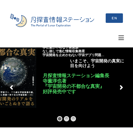
Skip
to
EN
content
Toggl
存在量が不明な宇宙資源
Navig
なし崩しで進む情報収集衛星
検
宇宙開発を止めかねない宇宙デブリ問題…
いまこそ、宇宙開発の真実に
索
目を向けよう
…
月探査情報ステーション編集長
最新情報
寺薗淳也著
『宇宙開発の不都合な真実』
好評発売中です
お知らせ
イベント情報
ブログ