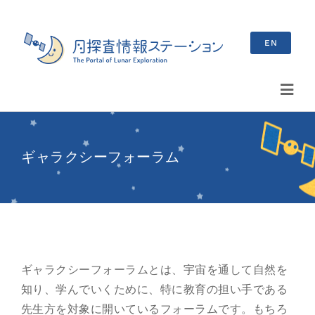
Skip
to
EN
content
Toggl
Navig
検
索
ギャラクシーフォーラム
…
最新情報
お知らせ
イベント情報
ギャラクシーフォーラムとは、宇宙を通して自然を
知り、学んでいくために、特に教育の担い手である
ブログ
先生方を対象に開いているフォーラムです。もちろ