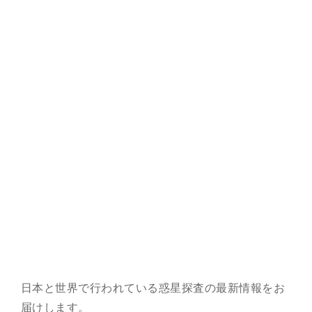
総合案内
月を知ろう
月と遊ぼう
月・惑星へ
今日の月
日本と世界で行われている惑星探査の最新情報をお
届けします。