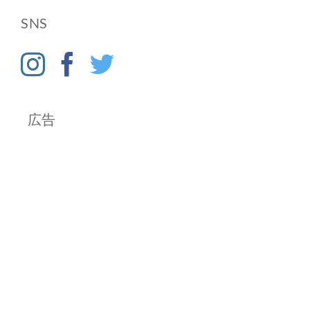
カ
SNS
イ
ブ
広告