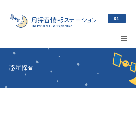
Skip
to
EN
content
Toggl
Navig
検
索
惑星探査
…
最新情報
お知らせ
イベント情報
ブログ