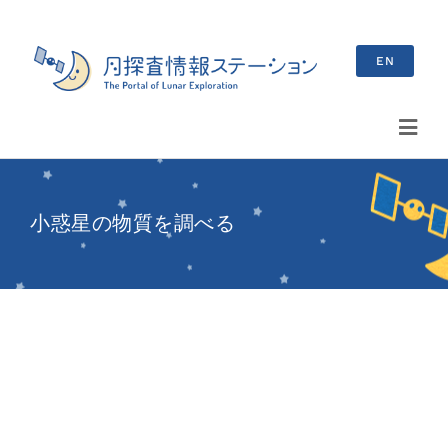
Skip
to
EN
content
Toggl
Navig
検
索
小惑星の物質を調べる
…
最新情報
お知らせ
イベント情報
ブログ