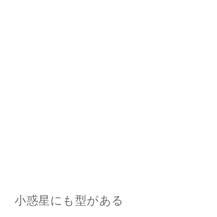
総合案内
月を知ろう
月と遊ぼう
月・惑星へ
今日の月
小惑星にも型がある