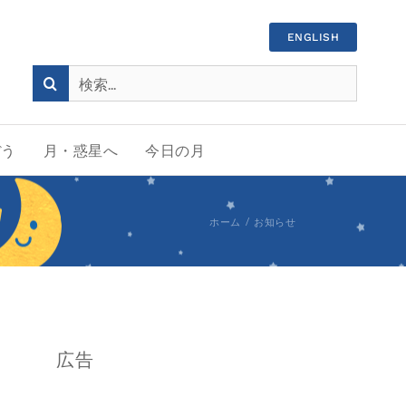
ENGLISH
検
索
…
ぼう
月・惑星へ
今日の月
ホーム
お知らせ
広告