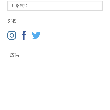
ア
ー
カ
SNS
イ
ブ
広告