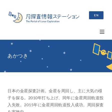
Skip
to
EN
content
Toggl
Navig
検
索
あかつき
…
最新情報
お知らせ
日本の金星探査計画。金星を周回し、主に大気の様
イベント情報
子を探る。2010年打ち上げ、同年に金星周回軌道投
入失敗。2015年に金星周回軌道投入成功。周回探査
ブログ
を実施中。