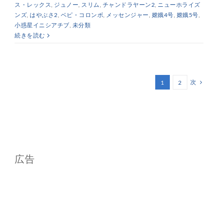
ス・レックス
,
ジュノー
,
スリム
,
チャンドラヤーン2
,
ニューホライズ
ンズ
,
はやぶさ2
,
ベピ・コロンボ
,
メッセンジャー
,
嫦娥4号
,
嫦娥5号
,
小惑星イニシアチブ
,
未分類
続きを読む
次
1
2
広告