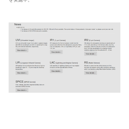
総合案内
月を知ろう
月と遊ぼう
月・惑星へ
今日の月