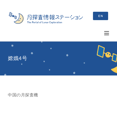
Skip
to
EN
content
Toggl
Navig
検
索
嫦娥4号
…
最新情報
お知らせ
中国の月探査機
イベント情報
ブログ