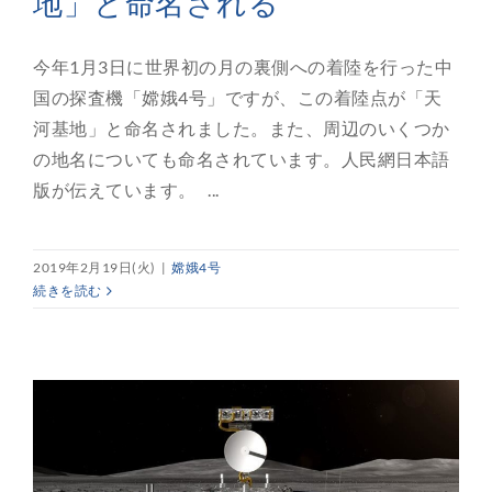
地」と命名される
今年1月3日に世界初の月の裏側への着陸を行った中
国の探査機「嫦娥4号」ですが、この着陸点が「天
河基地」と命名されました。また、周辺のいくつか
の地名についても命名されています。人民網日本語
版が伝えています。 ...
2019年2月19日(火)
|
嫦娥4号
続きを読む