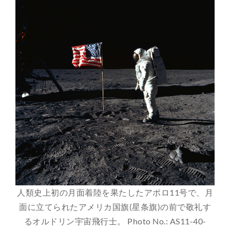
人類史上初の月面着陸を果たしたアポロ11号で、月
面に立てられたアメリカ国旗(星条旗)の前で敬礼す
るオルドリン宇宙飛行士。 Photo No.: AS11-40-