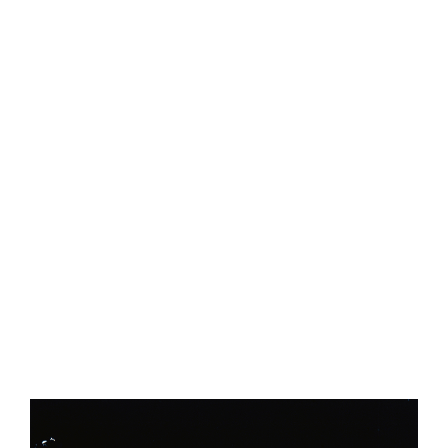
総合案内
月を知ろう
月と遊ぼう
月・惑星へ
今日の月