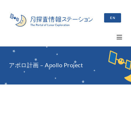
Skip
to
EN
content
Toggl
Navig
検
索
アポロ計画 – Apollo Project
…
最新情報
お知らせ
イベント情報
ブログ