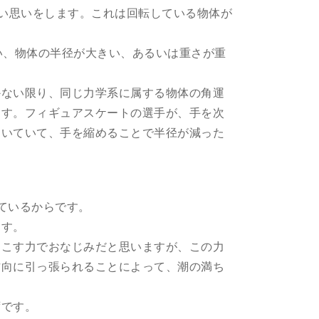
痛い思いをします。これは回転している物体が
速い、物体の半径が大きい、あるいは重さが重
かない限り、同じ力学系に属する物体の角運
ます。フィギュアスケートの選手が、手を次
働いていて、手を縮めることで半径が減った
ているからです。
ます。
起こす力でおなじみだと思いますが、この力
方向に引っ張られることによって、潮の満ち
ずです。