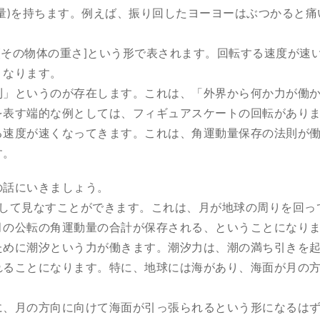
量)を持ちます。例えば、振り回したヨーヨーはぶつかると
]×[その物体の重さ]という形で表されます。回転する速度が
くなります。
則」というのが存在します。これは、「外界から何か力が働
を表す端的な例としては、フィギュアスケートの回転があり
る速度が速くなってきます。これは、角運動量保存の法則が
す。
の話にいきましょう。
として見なすことができます。これは、月が地球の周りを回っ
月の公転の角運動量の合計が保存される、ということになり
ために潮汐という力が働きます。潮汐力は、潮の満ち引きを
れることになります。特に、地球には海があり、海面が月の
に、月の方向に向けて海面が引っ張られるという形になるは