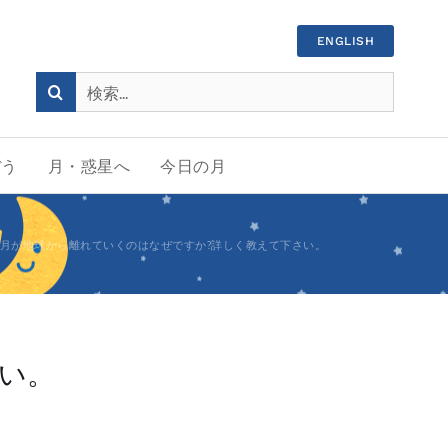
ENGLISH
検
索
…
ぼう
月・惑星へ
今日の月
月が地球から離れていくのはなぜですか?詳しく教えて下さい。
い。