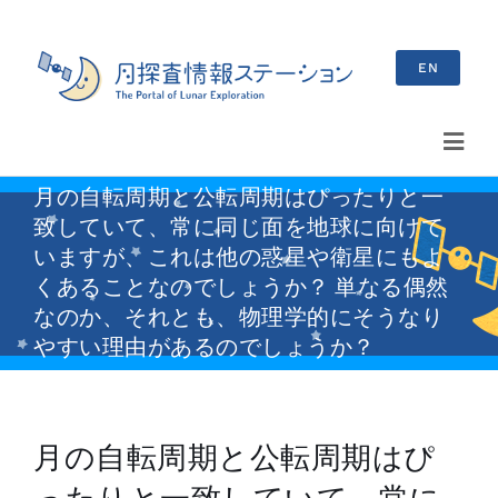
Skip
to
EN
content
Toggl
Navig
月の自転周期と公転周期はぴったりと一
検
致していて、常に同じ面を地球に向けて
索
いますが、これは他の惑星や衛星にもよ
…
くあることなのでしょうか？ 単なる偶然
最新情報
なのか、それとも、物理学的にそうなり
やすい理由があるのでしょうか？
お知らせ
イベント情報
月の自転周期と公転周期はぴ
ブログ