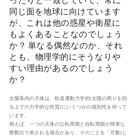
ったりと一致していて、常に
同じ面を地球に向けています
総合案内
が、これは他の惑星や衛星に
月を知ろう
もよくあることなのでしょう
か？ 単なる偶然なのか、それ
月と遊ぼう
とも、物理学的にそうなりや
月・惑星へ
すい理由があるのでしょう
か？
今日の月
太陽系内の天体は、軌道運動力学的(太陽の周りを回
る上での力学的な性質)にいくつかの規則性を持って
います。
例えば、一つの天体の公転周期と自転周期が簡単な
整数比で表される場合があり、そのことを「尽数(じ