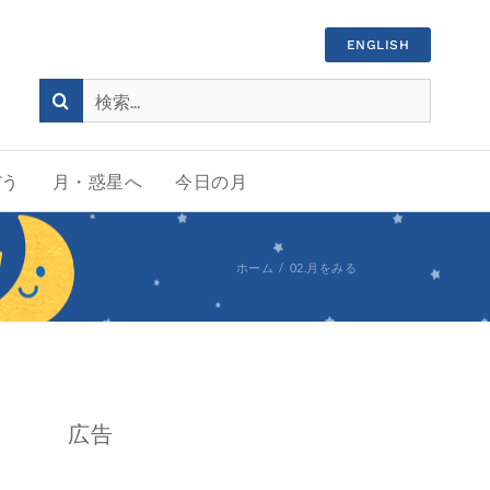
ENGLISH
検
索
…
ぼう
月・惑星へ
今日の月
ホーム
02.月をみる
広告