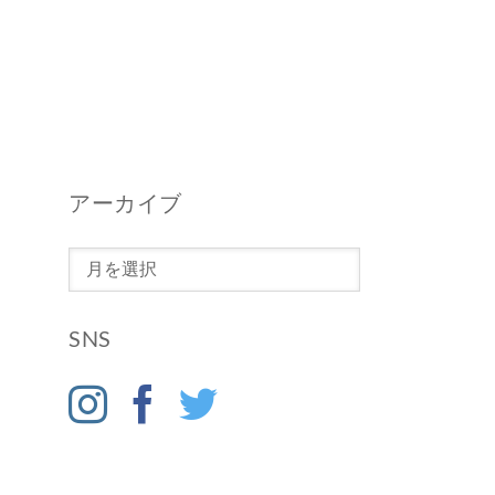
アーカイブ
ア
ー
カ
SNS
イ
ブ