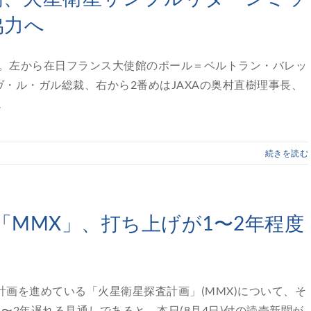
協力へ
名式。左から在日フランス大使館のポール＝ベルトラン・バレッ
ヴ・ル・ガル総裁、右から2番めはJAXAの奥村直樹理事長、
.
続きを読む
「MMX」、打ち上げが1〜2年程度
計画を進めている「火星衛星探査計画」(MMX)について、そ
1〜2年遅れる見通しであると、本日(8月4日)付の読売新聞が