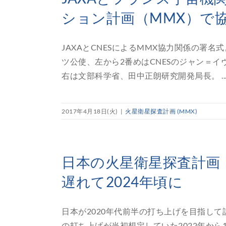
ション計画（MMX）で
JAXAとCNESによるMMX協力関係の署
ツ公使、左から2番めはCNESのジャン＝イ
右は文部科学省、田中正朗研究開発局長。 ..
2017年4月18日(火)
|
火星衛星探査計画 (MMX)
日本の火星衛星探査計画
遅れて2024年頃に
日本が2020年代前半の打ち上げを目指して
の打ち上げが当初想定していた2022年から