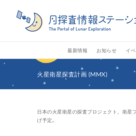
Skip
to
content
最新情報
お知らせ
イベ
火星衛星探査計画 (MMX)
日本の火星衛星の探査プロジェクト。衛星フ
げ予定｡