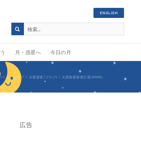
ENGLISH
検
索
…
ぼう
月・惑星へ
今日の月
ホーム
ブログ
火星探査 (ブログ)
火星衛星探査計画 (MMX)
広告