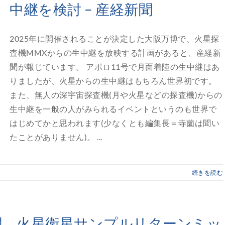
中継を検討 – 産経新聞
2025年に開催されることが決定した大阪万博で、火星探
査機MMXからの生中継を放映する計画があると、産経新
聞が報じています。 アポロ11号で月面着陸の生中継はあ
りましたが、火星からの生中継はもちろん世界初です。
また、無人の深宇宙探査機(月や火星などの探査機)からの
生中継を一般の人がみられるイベントというのも世界で
はじめてかと思われます(少なくとも編集長＝寺薗は聞い
たことがありません)。 ...
続きを読む
機関、火星衛星サンプルリターンミッ