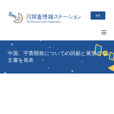
Skip
to
EN
content
Toggl
Navig
検
中国、宇宙開発についての回顧と展望の
索
文書を発表
…
最新情報
お知らせ
イベント情報
ブログ