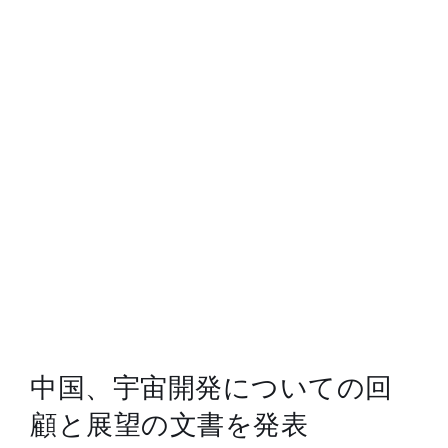
総合案内
月を知ろう
月と遊ぼう
月・惑星へ
今日の月
中国、宇宙開発についての回
顧と展望の文書を発表