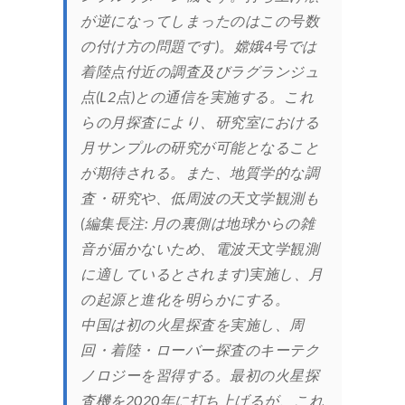
が逆になってしまったのはこの号数
の付け方の問題です)。嫦娥4号では
着陸点付近の調査及びラグランジュ
点(L2点)との通信を実施する。これ
らの月探査により、研究室における
月サンプルの研究が可能となること
が期待される。また、地質学的な調
査・研究や、低周波の天文学観測も
(編集長注: 月の裏側は地球からの雑
音が届かないため、電波天文学観測
に適しているとされます)実施し、月
の起源と進化を明らかにする。
中国は初の火星探査を実施し、周
回・着陸・ローバー探査のキーテク
ノロジーを習得する。最初の火星探
査機を2020年に打ち上げるが、これ