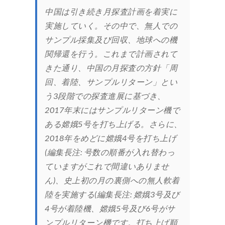
中国は引き続き月探査計画を着実に
実施していく。その中で、無人での
サンプル採集及び回収、地球への機
関帰還を行う。これまで計画されて
きた通り、中国の月探査の方針「周
回、着陸、サンプルリターン」とい
う3段階での探査進展に基づき、
2017年末にはサンプルリターン機で
ある嫦娥5号を打ち上げる。さらに、
2018年をめどに嫦娥4号を打ち上げ
(編集長注: 号数の順番が入れ替わっ
ていますがこれで間違いありませ
ん)、史上初の月の裏側への無人軟着
陸を実施する(編集長注: 嫦娥3号及び
4号が着陸機、嫦娥5号及び6号がサ
ンプルリターン機です。打ち上げ順