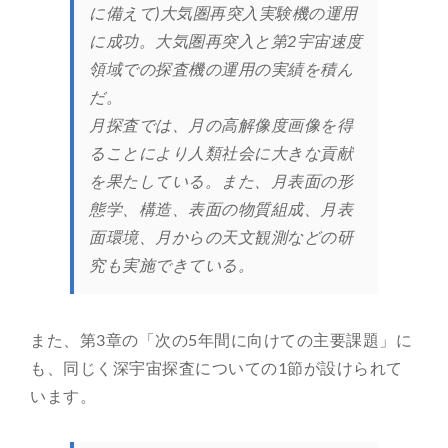
に備えて)大気圏再突入実験機の運用
に成功。大気圏再突入と第2宇宙速度
領域での探査機の運用の実績を積ん
だ。
月探査では、月の高解像度画像を得
ることにより人類社会に大きな貢献
を果たしている。また、月表面の形
態学、構造、表面の物質組成、月表
面環境、月からの天文観測などの研
究も実施できている。
また、第3章の「次の5年間に向けての主要課題」に
も、同じく深宇宙探査についての1節が設けられて
います。