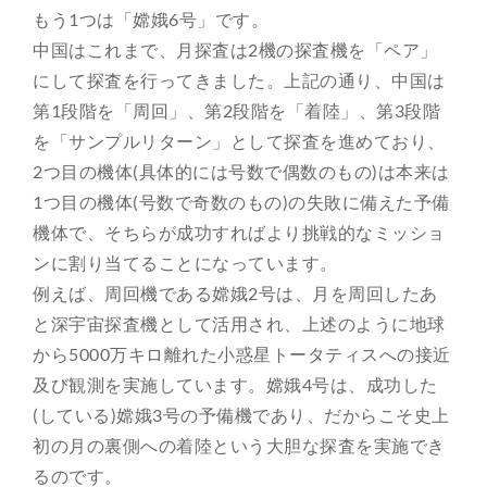
もう1つは「嫦娥6号」です。
中国はこれまで、月探査は2機の探査機を「ペア」
にして探査を行ってきました。上記の通り、中国は
第1段階を「周回」、第2段階を「着陸」、第3段階
を「サンプルリターン」として探査を進めており、
2つ目の機体(具体的には号数で偶数のもの)は本来は
1つ目の機体(号数で奇数のもの)の失敗に備えた予備
機体で、そちらが成功すればより挑戦的なミッショ
ンに割り当てることになっています。
例えば、周回機である嫦娥2号は、月を周回したあ
と深宇宙探査機として活用され、上述のように地球
から5000万キロ離れた小惑星トータティスへの接近
及び観測を実施しています。嫦娥4号は、成功した
(している)嫦娥3号の予備機であり、だからこそ史上
初の月の裏側への着陸という大胆な探査を実施でき
るのです。