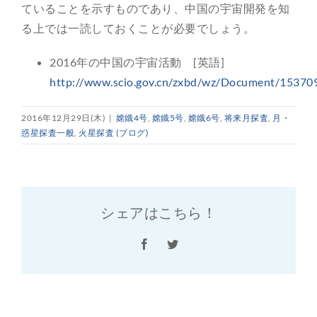
ていることを示すものであり、中国の宇宙開発を知
る上では一読しておくことが必要でしょう。
2016年の中国の宇宙活動 [英語]
http://www.scio.gov.cn/zxbd/wz/Document/1537
2016年12月29日(木)
|
嫦娥4号
,
嫦娥5号
,
嫦娥6号
,
将来月探査
,
月・
惑星探査一般
,
火星探査 (ブログ)
シェアはこちら！
Facebook
Twitter