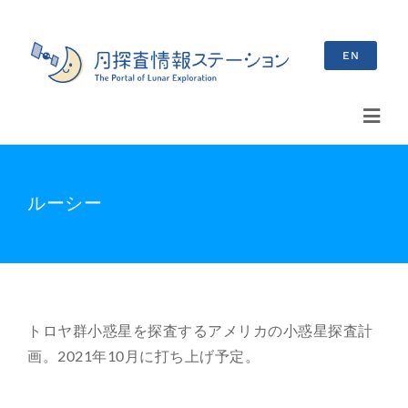
Skip
to
EN
content
Toggl
Navig
検
索
ルーシー
…
最新情報
お知らせ
トロヤ群小惑星を探査するアメリカの小惑星探査計
イベント情報
画。2021年10月に打ち上げ予定。
ブログ