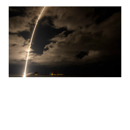
総合案内
月を知ろう
月と遊ぼう
月・惑星へ
今日の月