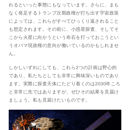
れるといった事態にもなっています。さらに、まも
なく発足するトランプ次期政権が打ち出す宇宙政策
によっては、これらがすべてひっくり返されること
も想定されます。その前に、小惑星探査、そしてそ
こから火星に向かうという布石を打っておこうとい
うオバマ現政権の意向が働いているのかもしれませ
ん。
しかしいずれにしても、これら2つの計画は野心的
であり、私たちとしても非常に興味深いものであり
ます。実際に探査天体にたどり着くのは2030年ころ
と非常に先ではありますが、ぜひその結果を見届け
ましょう。私も見届けたいものです。