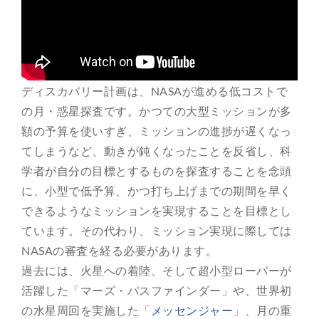
ディスカバリー計画は、NASAが進める低コストで
の月・惑星探査です。かつての大型ミッションが多
額の予算を使いすぎ、ミッションの進捗が遅くなっ
てしまうなど、動きが鈍くなったことを反省し、科
学者が自分の目標とするものを探査することを念頭
に、小型で低予算、かつ打ち上げまでの期間を早く
できるようなミッションを実現することを目標とし
ています。その代わり、ミッション実現に際しては
NASAの審査を経る必要があります。
過去には、火星への着陸、そして超小型ローバーが
活躍した「マーズ・パスファインダー」や、世界初
の水星周回を実施した「
メッセンジャー
」、月の重