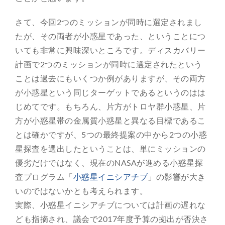
さて、今回2つのミッションが同時に選定されまし
たが、その両者が小惑星であった、ということにつ
いても非常に興味深いところです。ディスカバリー
計画で2つのミッションが同時に選定されたという
ことは過去にもいくつか例がありますが、その両方
が小惑星という同じターゲットであるというのはは
じめてです。もちろん、片方がトロヤ群小惑星、片
方が小惑星帯の金属質小惑星と異なる目標であるこ
とは確かですが、5つの最終提案の中から2つの小惑
星探査を選出したということは、単にミッションの
優劣だけではなく、現在のNASAが進める小惑星探
査プログラム「
小惑星イニシアチブ
」の影響が大き
いのではないかとも考えられます。
実際、小惑星イニシアチブについては計画の遅れな
ども指摘され、議会で2017年度予算の拠出が否決さ