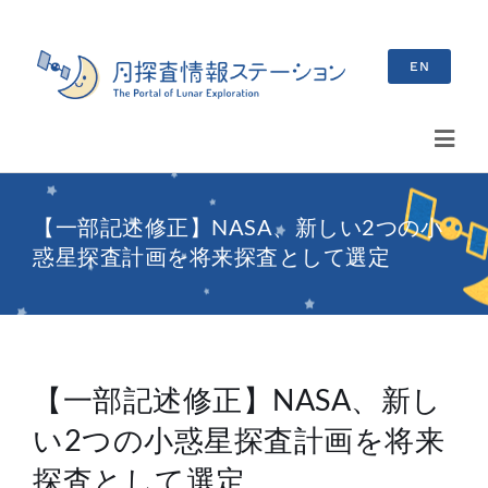
Skip
to
EN
content
Toggl
Navig
検
【一部記述修正】NASA、新しい2つの小
索
惑星探査計画を将来探査として選定
…
最新情報
お知らせ
【一部記述修正】NASA、新し
イベント情報
い2つの小惑星探査計画を将来
ブログ
探査として選定