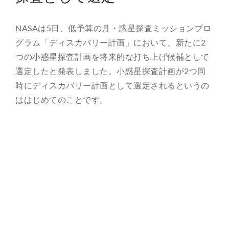
総合案内
NASAは5日、低予算の月・惑星探査ミッションプロ
グラム「ディスカバリー計画」において、新たに2
月を知ろう
つの小惑星探査計画を将来的な打ち上げ候補として
選定したと発表しました。小惑星探査計画が2つ同
月と遊ぼう
時にディスカバリー計画として選定されるというの
ははじめてのことです。
月・惑星へ
今日の月