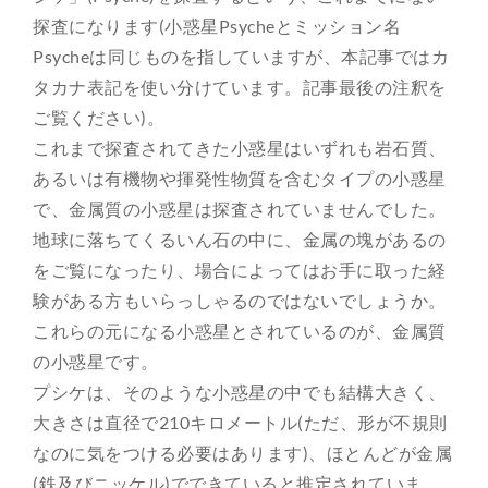
探査になります(小惑星Psycheとミッション名
Psycheは同じものを指していますが、本記事ではカ
タカナ表記を使い分けています。記事最後の注釈を
ご覧ください)。
これまで探査されてきた小惑星はいずれも岩石質、
あるいは有機物や揮発性物質を含むタイプの小惑星
で、金属質の小惑星は探査されていませんでした。
地球に落ちてくるいん石の中に、金属の塊があるの
をご覧になったり、場合によってはお手に取った経
験がある方もいらっしゃるのではないでしょうか。
これらの元になる小惑星とされているのが、金属質
の小惑星です。
プシケは、そのような小惑星の中でも結構大きく、
大きさは直径で210キロメートル(ただ、形が不規則
なのに気をつける必要はあります)、ほとんどが金属
(鉄及びニッケル)でできていると推定されていま