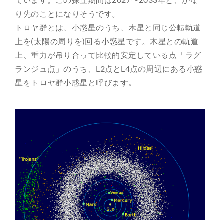
り先のことになりそうです。
トロヤ群とは、小惑星のうち、木星と同じ公転軌道
上を(太陽の周りを)回る小惑星です。木星との軌道
上、重力が吊り合って比較的安定している点「ラグ
ランジュ点」のうち、L2点とL4点の周辺にある小惑
星をトロヤ群小惑星と呼びます。