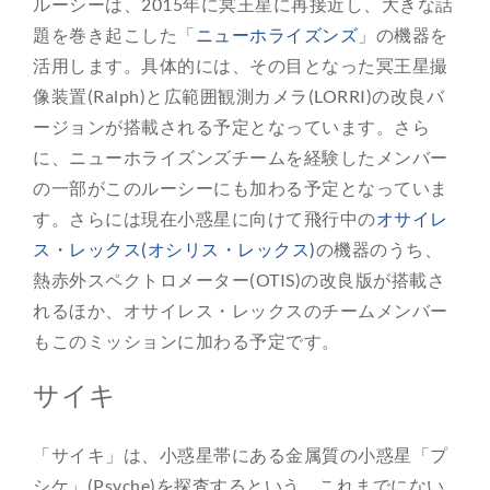
ルーシーは、2015年に冥王星に再接近し、大きな話
題を巻き起こした「
ニューホライズンズ
」の機器を
活用します。具体的には、その目となった冥王星撮
像装置(Ralph)と広範囲観測カメラ(LORRI)の改良バ
ージョンが搭載される予定となっています。さら
に、ニューホライズンズチームを経験したメンバー
の一部がこのルーシーにも加わる予定となっていま
す。さらには現在小惑星に向けて飛行中の
オサイレ
ス・レックス(オシリス・レックス)
の機器のうち、
熱赤外スペクトロメーター(OTIS)の改良版が搭載さ
れるほか、オサイレス・レックスのチームメンバー
もこのミッションに加わる予定です。
サイキ
「サイキ」は、小惑星帯にある金属質の小惑星「プ
シケ」(Psyche)を探査するという、これまでにない