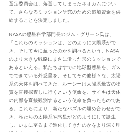
選定委員会は、落選してしまったネオカムについ
て、さらなるミッション研究のための追加資金を供
給することを決定しました。
NASAの惑星科学部門長のジム・グリーン氏は、
「これらのミッションは、どのように太陽系がで
き、そして今に至ったのかを調べるという、NASA
のより大きな戦略にまさに沿った形のミッションで
あるといえる。私たちはすでに地球型惑星を、ガス
でできている外惑星を、そしてその他様々な、太陽
系の天体を調べてきた。ルーシーは太陽系最古の物
質を直接探査しに行くという使命を、サイキは天体
の内部を直接観測するという使命を負ったものであ
る。これらにより、新たなパズルの埋め合わせがで
き、私たちの太陽系や惑星がどのようにして誕生
し、いまに至るまで進化してきたのかをより深く理