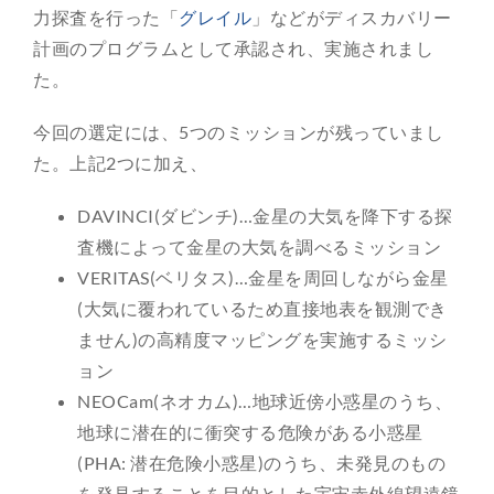
力探査を行った「
グレイル
」などがディスカバリー
計画のプログラムとして承認され、実施されまし
た。
今回の選定には、5つのミッションが残っていまし
た。上記2つに加え、
DAVINCI(ダビンチ)…金星の大気を降下する探
査機によって金星の大気を調べるミッション
VERITAS(ベリタス)…金星を周回しながら金星
(大気に覆われているため直接地表を観測でき
ません)の高精度マッピングを実施するミッシ
ョン
NEOCam(ネオカム)…地球近傍小惑星のうち、
地球に潜在的に衝突する危険がある小惑星
(PHA: 潜在危険小惑星)のうち、未発見のもの
を発見することを目的とした宇宙赤外線望遠鏡