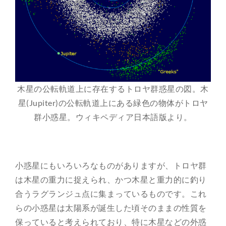
木星の公転軌道上に存在するトロヤ群惑星の図。木
星(Jupiter)の公転軌道上にある緑色の物体がトロヤ
群小惑星。ウィキペディア日本語版より。
小惑星にもいろいろなものがありますが、トロヤ群
は木星の重力に捉えられ、かつ木星と重力的に釣り
合うラグランジュ点に集まっているものです。これ
らの小惑星は太陽系が誕生した頃そのままの性質を
保っていると考えられており、特に木星などの外惑