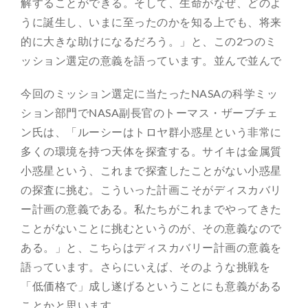
解することができる。そして、生命がなぜ、どのよ
うに誕生し、いまに至ったのかを知る上でも、将来
的に大きな助けになるだろう。」と、この2つのミ
ッション選定の意義を語っています。並んで並んで
今回のミッション選定に当たったNASAの科学ミッ
ション部門でNASA副長官のトーマス・ザーブチェ
ン氏は、「ルーシーはトロヤ群小惑星という非常に
多くの環境を持つ天体を探査する。サイキは金属質
小惑星という、これまで探査したことがない小惑星
の探査に挑む。こういった計画こそがディスカバリ
ー計画の意義である。私たちがこれまでやってきた
ことがないことに挑むというのが、その意義なので
ある。」と、こちらはディスカバリー計画の意義を
語っています。さらにいえば、そのような挑戦を
「低価格で」成し遂げるということにも意義がある
ことかと思います。