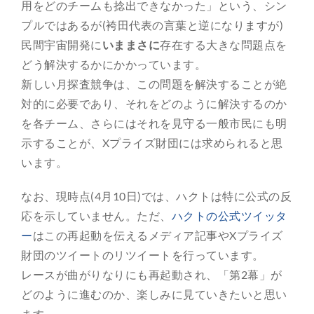
用をどのチームも捻出できなかった」という、シン
プルではあるが(袴田代表の言葉と逆になりますが)
民間宇宙開発に
いままさに
存在する大きな問題点を
どう解決するかにかかっています。
新しい月探査競争は、この問題を解決することが絶
対的に必要であり、それをどのように解決するのか
を各チーム、さらにはそれを見守る一般市民にも明
示することが、Xプライズ財団には求められると思
います。
なお、現時点(4月10日)では、ハクトは特に公式の反
応を示していません。ただ、
ハクトの公式ツイッタ
ー
はこの再起動を伝えるメディア記事やXプライズ
財団のツイートのリツイートを行っています。
レースが曲がりなりにも再起動され、「第2幕」が
どのように進むのか、楽しみに見ていきたいと思い
ます。