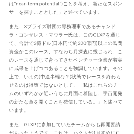
は”near-term potential”)ことを考え、新たなスポン
サーを探すこととした」と述べています。
また、Xプライズ財団の専務理事であるチャンド
ラ・ゴンザレス・マウラー氏は、このGLXPを通じ
て、合計で3億ドル(日本円で約320億円)以上の民間
資金がこのレース、すなわち月探査に投じられ、こ
のレースを通じて育ってきたベンチャー企業が着実
に成果を上げつつあることを強調しています。その
上で、いまの(中途半端な？)状態でレースを終わら
せるのは得策ではないとして、「私はこれらのチー
ムのいずれかが近いうちに月面に着陸し、宇宙開発
の新たな章を開くことを確信している。」と述べて
います。
また、GLXPに参加していたチームからも再開要請
があったようです。これは、ハクトが1月初めにロ