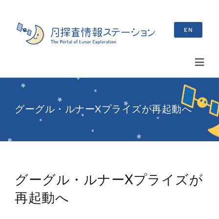
Skip
to
EN
content
Toggl
Navig
検
索
グーグル・ルナーXプライズが再起動へ
…
最新情報
お知らせ
グーグル・ルナーXプライズが
イベント情報
再起動へ
ブログ