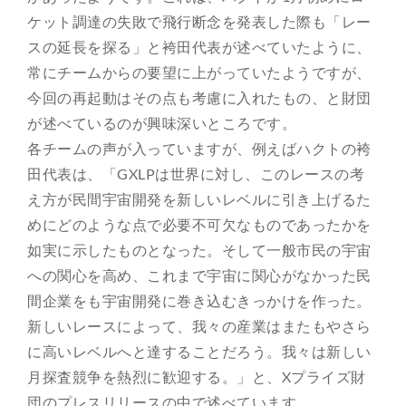
ケット調達の失敗で飛行断念を発表した際も「レー
スの延長を探る」と袴田代表が述べていたように、
常にチームからの要望に上がっていたようですが、
今回の再起動はその点も考慮に入れたもの、と財団
が述べているのが興味深いところです。
各チームの声が入っていますが、例えばハクトの袴
田代表は、「GXLPは世界に対し、このレースの考
え方が民間宇宙開発を新しいレベルに引き上げるた
めにどのような点で必要不可欠なものであったかを
如実に示したものとなった。そして一般市民の宇宙
への関心を高め、これまで宇宙に関心がなかった民
間企業をも宇宙開発に巻き込むきっかけを作った。
新しいレースによって、我々の産業はまたもやさら
に高いレベルへと達することだろう。我々は新しい
月探査競争を熱烈に歓迎する。」と、Xプライズ財
団のプレスリリースの中で述べています。