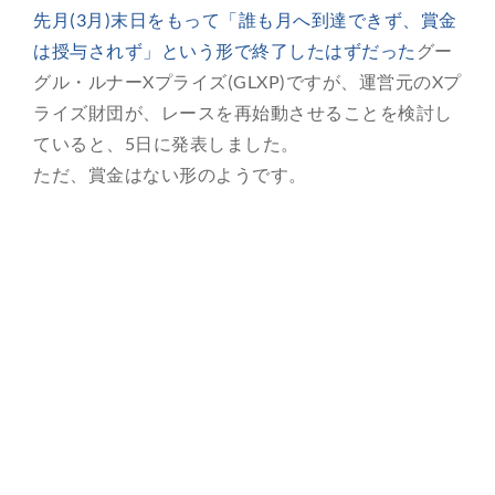
先月(3月)末日をもって「誰も月へ到達できず、賞金
総合案内
は授与されず」という形で終了したはずだった
グー
グル・ルナーXプライズ(GLXP)ですが、運営元のXプ
月を知ろう
ライズ財団が、レースを再始動させることを検討し
ていると、5日に発表しました。
月と遊ぼう
ただ、賞金はない形のようです。
月・惑星へ
今日の月