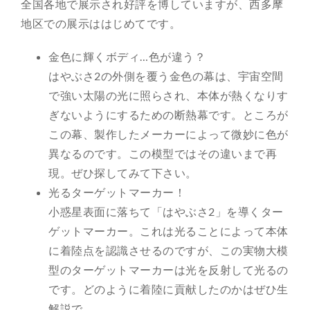
全国各地で展示され好評を博していますが、西多摩
地区での展示ははじめてです。
金色に輝くボディ…色が違う？
はやぶさ2の外側を覆う金色の幕は、宇宙空間
で強い太陽の光に照らされ、本体が熱くなりす
ぎないようにするための断熱幕です。ところが
この幕、製作したメーカーによって微妙に色が
異なるのです。この模型ではその違いまで再
現。ぜひ探してみて下さい。
光るターゲットマーカー！
小惑星表面に落ちて「はやぶさ2」を導くター
ゲットマーカー。これは光ることによって本体
に着陸点を認識させるのですが、この実物大模
型のターゲットマーカーは光を反射して光るの
です。どのように着陸に貢献したのかはぜひ生
解説で。