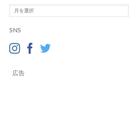
ア
ー
カ
SNS
イ
ブ
広告