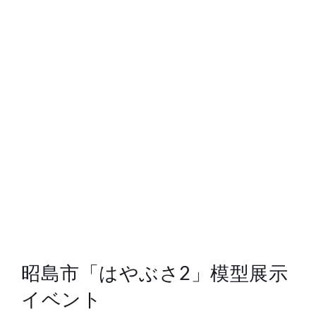
総合案内
月を知ろう
月と遊ぼう
月・惑星へ
今日の月
昭島市「はやぶさ2」模型展示
イベント