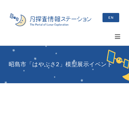
Skip
to
EN
content
Toggl
Navig
検
索
昭島市「はやぶさ2」模型展示イベント
…
最新情報
お知らせ
イベント情報
ブログ