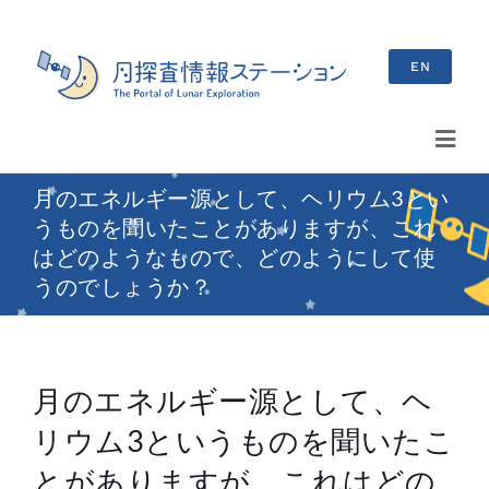
Skip
to
EN
content
Toggl
Navig
月のエネルギー源として、ヘリウム3とい
検
うものを聞いたことがありますが、これ
索
はどのようなもので、どのようにして使
…
うのでしょうか？
最新情報
お知らせ
月のエネルギー源として、ヘ
イベント情報
リウム3というものを聞いたこ
ブログ
とがありますが、これはどの