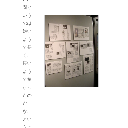
間と
いう
のは
短い
よう
で長
く、
長い
よう
で短
かっ
たの
だ
な、
とい
うこ