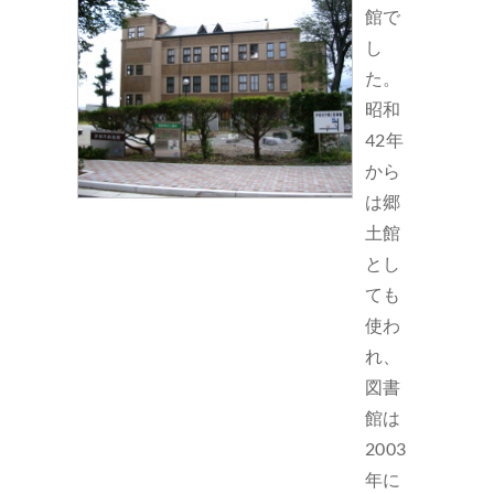
館で
し
た。
昭和
42年
から
は郷
土館
とし
ても
使わ
れ、
図書
館は
2003
年に