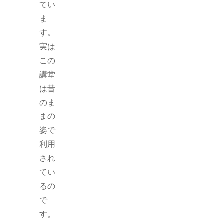
てい
ま
す。
実は
この
講堂
は昔
のま
まの
姿で
利用
され
てい
るの
で
す。