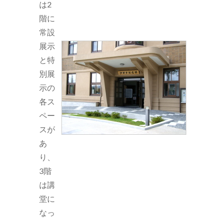
は2
階に
常設
展示
と特
別展
示の
各ス
ペー
スが
あ
り、
3階
は講
堂に
なっ