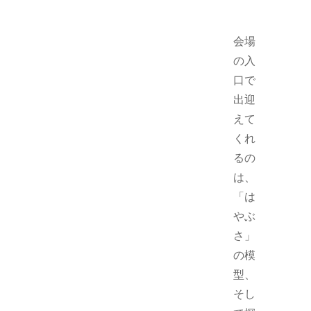
会場
の入
口で
出迎
えて
くれ
るの
は、
「は
やぶ
さ」
の模
型、
そし