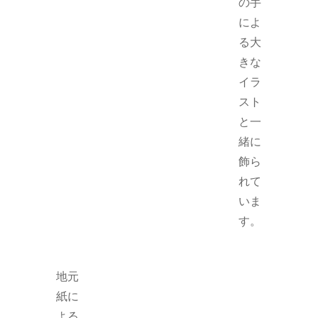
の手
によ
る大
きな
イラ
スト
と一
緒に
飾ら
れて
いま
す。
地元
紙に
よる