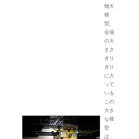
物大
模
型。
会場
の大
きさ
ぎり
ぎり
に入
って
いる
この
大き
な模
型
は、