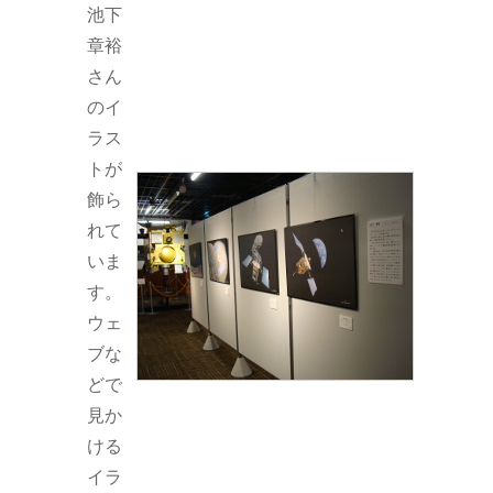
池下
章裕
さん
のイ
ラス
トが
飾ら
れて
いま
す。
ウェ
ブな
どで
見か
ける
イラ