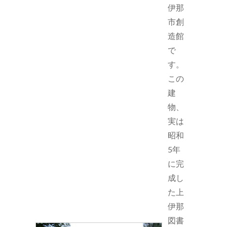
伊那
市創
造館
で
す。
この
建
物、
実は
昭和
5年
に完
成し
た上
伊那
図書