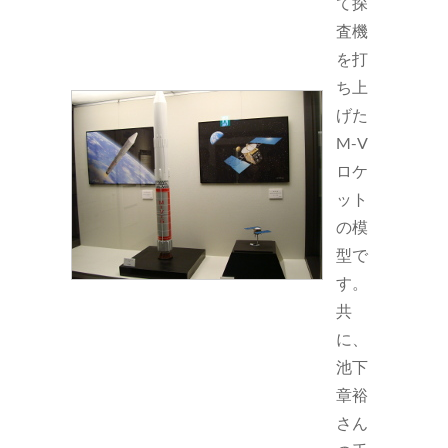
て探
査機
を打
ち上
げた
M-V
ロケ
ット
の模
型で
す。
共
に、
池下
章裕
さん