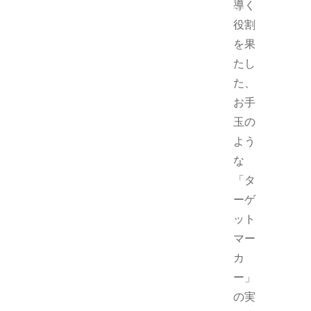
導く
役割
を果
たし
た、
お手
玉の
よう
な
「タ
ーゲ
ット
マー
カ
ー」
の実