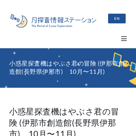
Skip
to
EN
content
Toggl
Navig
検
小惑星探査機はやぶさ君の冒険 (伊那市創
索
造館(長野県伊那市) 10月〜11月)
…
最新情報
お知らせ
小惑星探査機はやぶさ君の冒
イベント情報
険 (伊那市創造館(長野県伊那
ブログ
市) 10月〜11月)