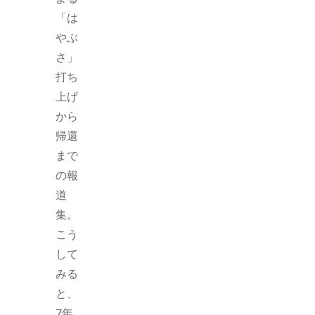
「は
やぶ
さ」
打ち
上げ
から
帰還
まで
の報
道
集。
こう
して
みる
と、
7年