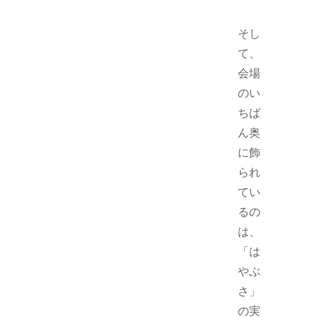
そし
て、
会場
のい
ちば
ん奥
に飾
られ
てい
るの
は、
「は
やぶ
さ」
の実