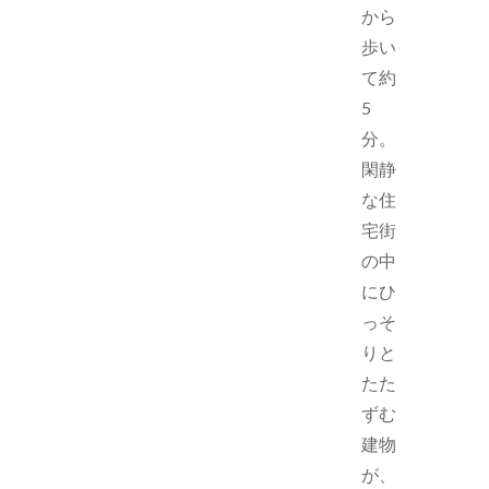
から
歩い
て約
5
分。
閑静
な住
宅街
の中
にひ
っそ
りと
たた
ずむ
建物
が、