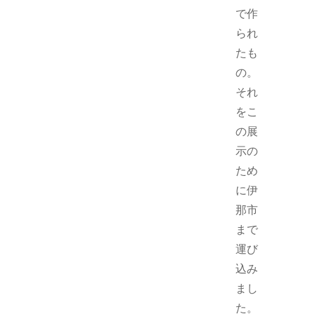
で作
られ
たも
の。
それ
をこ
の展
示の
ため
に伊
那市
まで
運び
込み
まし
た。