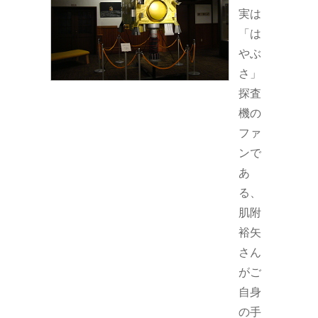
実は
「は
やぶ
さ」
探査
機の
ファ
ンで
あ
る、
肌附
裕矢
さん
がご
自身
の手