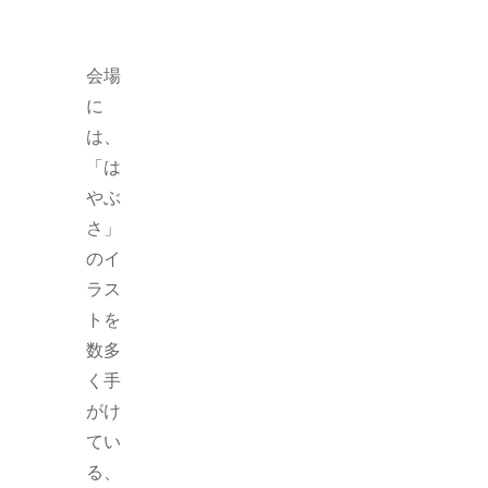
会場
に
は、
「は
やぶ
さ」
のイ
ラス
トを
数多
く手
がけ
てい
る、