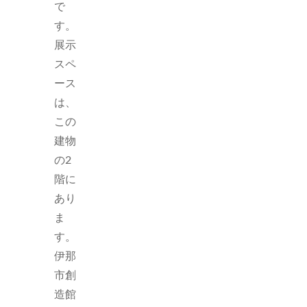
で
す。
展示
スペ
ース
は、
この
建物
の2
階に
あり
ま
す。
伊那
市創
造館