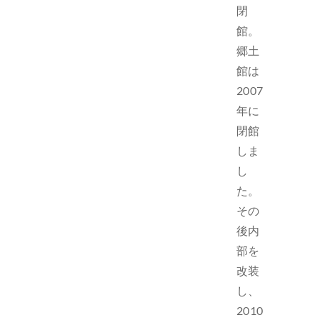
閉
館。
郷土
館は
2007
年に
閉館
しま
し
た。
その
後内
部を
改装
し、
2010