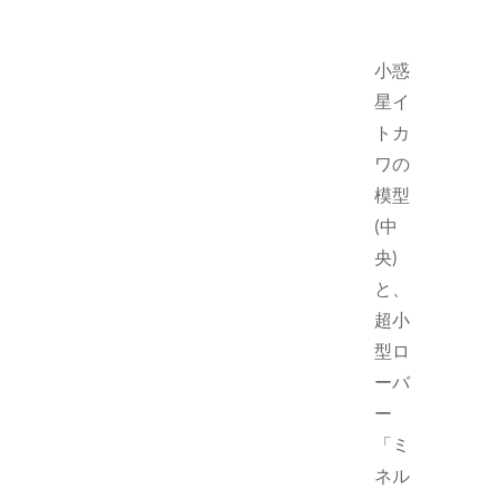
小惑
星イ
トカ
ワの
模型
(中
央)
と、
超小
型ロ
ーバ
ー
「ミ
ネル