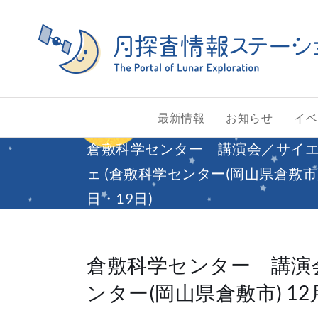
Skip
to
content
最新情報
お知らせ
イベ
倉敷科学センター 講演会／サイ
ェ (倉敷科学センター(岡山県倉敷市) 
日・19日)
倉敷科学センター 講演
ンター(岡山県倉敷市) 12