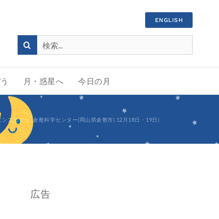
ENGLISH
検
索
…
ぼう
月・惑星へ
今日の月
カフェ (倉敷科学センター(岡山県倉敷市) 12月18日・19日)
広告