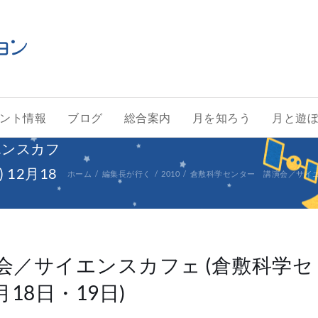
ント情報
ブログ
総合案内
月を知ろう
月と遊
エンスカフ
12月18
ホーム
編集長が行く
2010
倉敷科学センター 講演会／サイエンス
会／サイエンスカフェ (倉敷科学セ
月18日・19日)