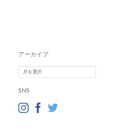
アーカイブ
ア
ー
カ
SNS
イ
ブ
er