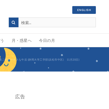
ENGLISH
検
索
…
ぼう
月・惑星へ
今日の月
ビーナスな午后 (静岡大学工学部(浜松市中区) 11月20日)
広告