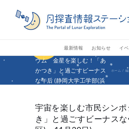
Skip
to
content
最新情報
お知らせ
イベ
宇宙を楽しむ市民シンポジ
ウム 金星を楽しむ！「あ
かつき」と過ごすビーナス
ホーム
編
な午后 (静岡大学工学部(浜
松市中区) 11月20日)
宇宙を楽しむ市民シンポ
き」と過ごすビーナスな午