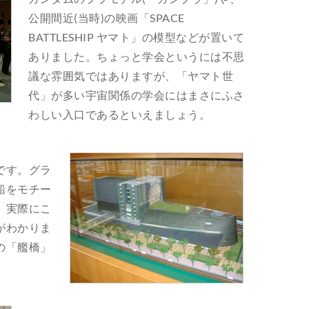
公開間近(当時)の映画「SPACE
BATTLESHIP ヤマト」の模型などが置いて
ありました。ちょっと学会というには不思
議な雰囲気ではありますが、「ヤマト世
代」が多い宇宙関係の学会にはまさにふさ
わしい入口であるといえましょう。
です。グラ
船をモチー
、実際にこ
がわかりま
の「艦橋」