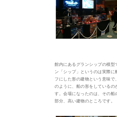
館内にあるグランシップの模型
ン「シップ」というのは実際に
フにした形の建物という意味で
のように、船の形をしているの
す。会場になったのは、その船
部分、高い建物のところです。