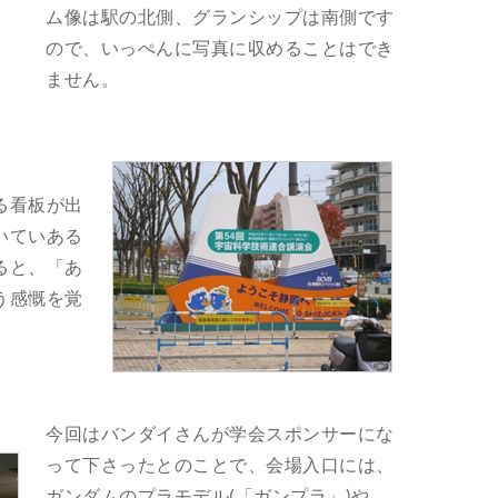
ム像は駅の北側、グランシップは南側です
ので、いっぺんに写真に収めることはでき
ません。
る看板が出
いていある
ると、「あ
う感慨を覚
今回はバンダイさんが学会スポンサーにな
って下さったとのことで、会場入口には、
ガンダムのプラモデル(「ガンプラ」)や、