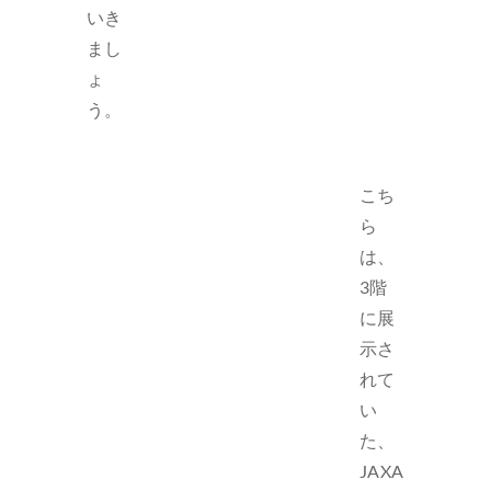
いき
まし
ょ
う。
こち
ら
は、
3階
に展
示さ
れて
い
た、
JAXA