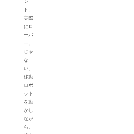
ン
ト。
実際
にロ
ーバ
ー、
じゃ
な
い、
移動
ロボ
ット
を動
かし
なが
ら、