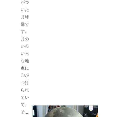
がつ
いた
月球
儀で
す。
月の
いろ
いろ
な地
点に
印が
つけ
られ
てい
て、
そこ