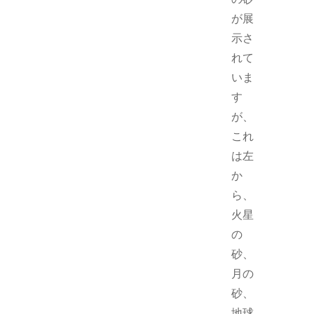
が展
示さ
れて
いま
す
が、
これ
は左
か
ら、
火星
の
砂、
月の
砂、
地球