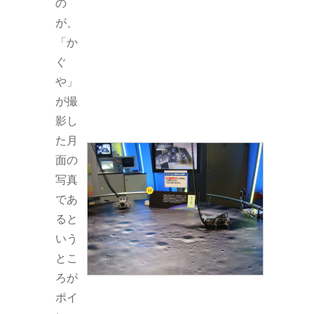
の
が、
「か
ぐ
や」
が撮
影し
た月
面の
写真
であ
ると
いう
とこ
ろが
ポイ