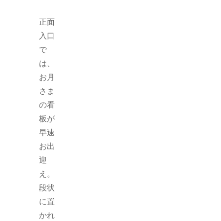
正面
入口
で
は、
お月
さま
の看
板が
早速
お出
迎
え。
段状
に置
かれ