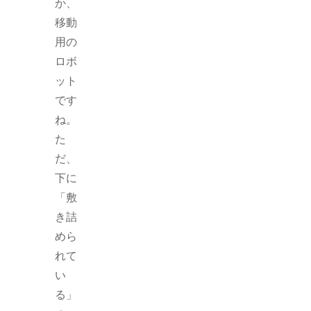
か、
移動
用の
ロボ
ット
です
ね。
た
だ、
下に
「敷
き詰
めら
れて
い
る」