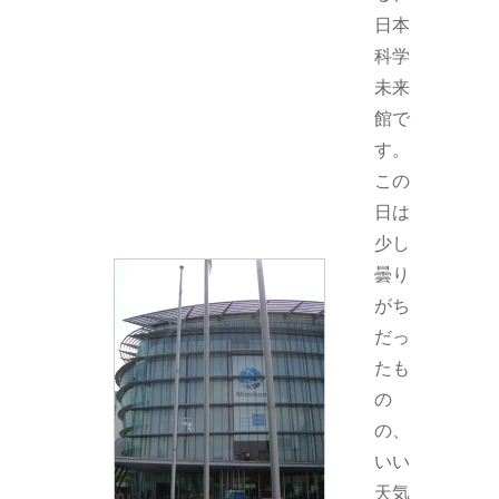
日本
科学
未来
館で
す。
この
日は
少し
曇り
がち
だっ
たも
の
の、
いい
天気