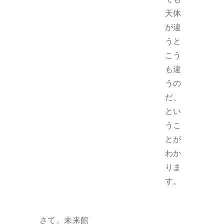
天体
が違
うと
こう
も違
うの
だ、
とい
うこ
とが
わか
りま
す。
さて、未来館