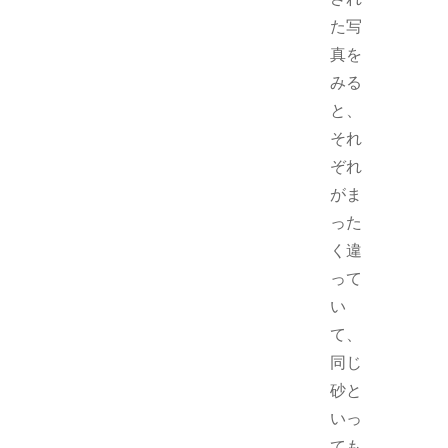
た写
真を
みる
と、
それ
ぞれ
がま
った
く違
って
い
て、
同じ
砂と
いっ
ても