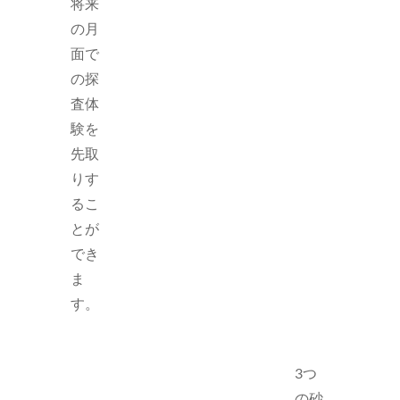
将来
の月
面で
の探
査体
験を
先取
りす
るこ
とが
でき
ま
す。
3つ
の砂