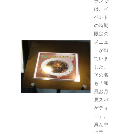
ランで
は、イ
ベント
の時期
限定の
メニュ
ーが出
ていま
した。
その名
も「和
風お月
見スパ
ゲティ
ー」。
真ん中