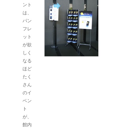
ント
は、
パン
フレ
ット
が欲
しく
なる
ほど
たく
さん
のイ
ベン
ト
が、
館内