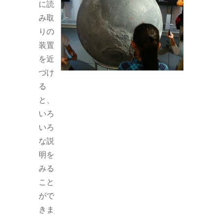
に読
み取
りの
装置
を近
づけ
る
と、
いろ
いろ
な説
明を
みる
こと
がで
きま