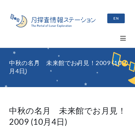
Skip
to
EN
content
Toggl
Navig
検
中秋の名月 未来館でお月見！2009 (10
索
月4日)
…
最新情報
お知らせ
中秋の名月 未来館でお月見！
イベント情報
2009 (10月4日)
ブログ