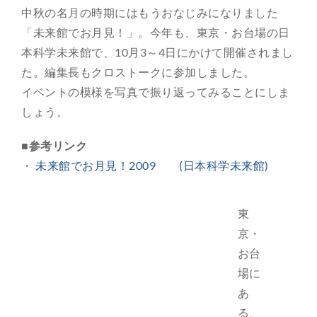
中秋の名月の時期にはもうおなじみになりました
総合案内
「未来館でお月見！」。今年も、東京・お台場の日
本科学未来館で、10月3～4日にかけて開催されまし
月を知ろう
た。編集長もクロストークに参加しました。
イベントの模様を写真で振り返ってみることにしま
月と遊ぼう
しょう。
■参考リンク
月・惑星へ
・
未来館でお月見！2009 (日本科学未来館)
今日の月
東
京・
お台
場に
あ
る、