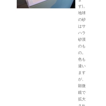
す)。
地球
の砂
はサ
ハラ
砂漠
のも
の。
色も
違い
ます
が、
顕微
鏡で
拡大
され