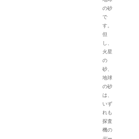
の砂
で
す。
但
し、
火星
の
砂、
地球
の砂
は、
いず
れも
探査
機の
デー