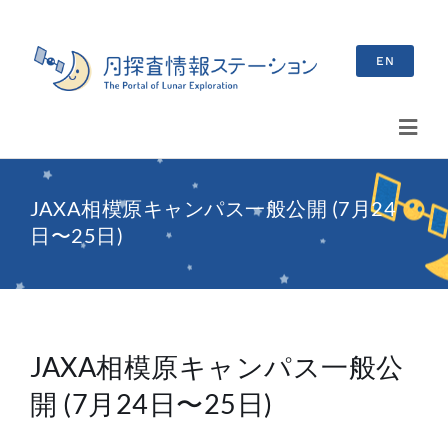
Skip
to
EN
content
Toggl
Navig
検
JAXA相模原キャンパス一般公開 (7月24
索
日〜25日)
…
最新情報
お知らせ
JAXA相模原キャンパス一般公
イベント情報
開 (7月24日〜25日)
ブログ