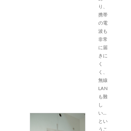
り、
携帯
の電
波も
非常
に届
きに
く
く、
無線
LAN
も難
し
い…
とい
うこ