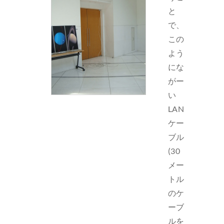
と
で、
この
よう
にな
がー
い
LAN
ケー
ブル
(30
メー
トル
のケ
ーブ
ルを