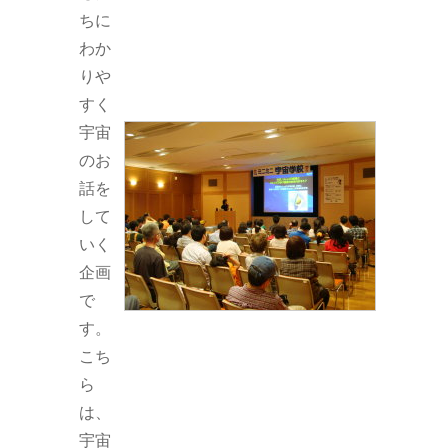
ちに
わか
りや
すく
宇宙
のお
話を
して
いく
企画
で
す。
こち
ら
は、
宇宙