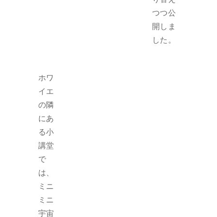
つつ公
開しま
した。
ホワ
イエ
の隣
にあ
る小
講堂
で
は、
ミニ
ミニ
宇宙