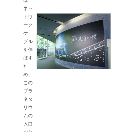
ネッ
トワ
ーク
ケー
ブル
を伸
ばす
た
め、
この
プラ
ネタ
リウ
ムの
入口
のと