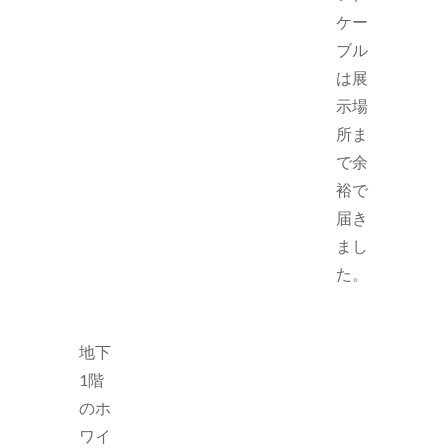
ケー
ブル
は展
示場
所ま
で余
裕で
届き
まし
た。
地下
1階
のホ
ワイ