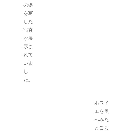
の姿
を写
した
写真
が展
示さ
れて
いま
し
た。
ホワイ
エを奥
へみた
ところ