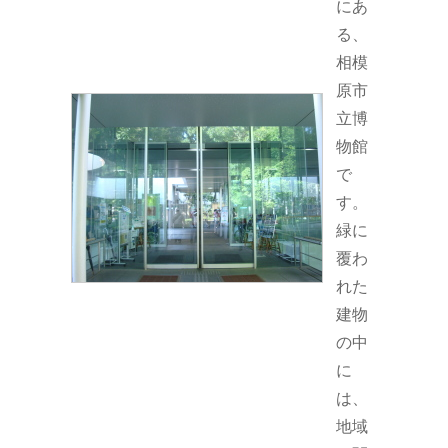
にあ
る、
相模
原市
立博
物館
で
す。
緑に
覆わ
れた
建物
の中
に
は、
地域