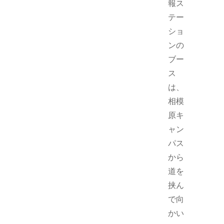
報ス
テー
ショ
ンの
ブー
ス
は、
相模
原キ
ャン
パス
から
道を
挟ん
で向
かい