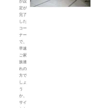
か設
定が
完了
した
コー
ナー
で、
早速
ご家
族連
れの
方で
しょ
う
か、
サイ