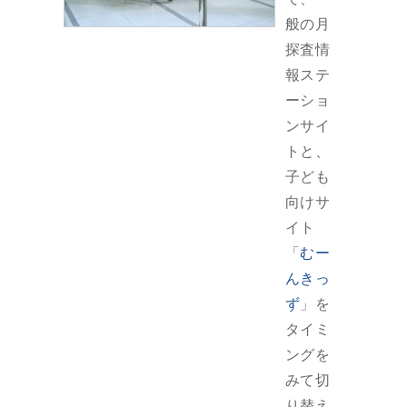
般の月
探査情
報ステ
ーショ
ンサイ
トと、
子ども
向けサ
イト
「
むー
んきっ
ず
」を
タイミ
ングを
みて切
り替え