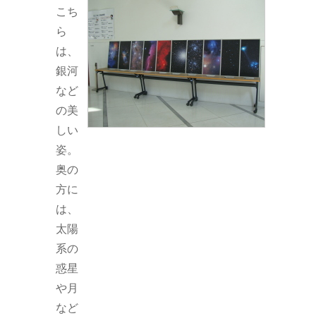
こち
ら
は、
銀河
など
の美
しい
姿。
奥の
方に
は、
太陽
系の
惑星
や月
など