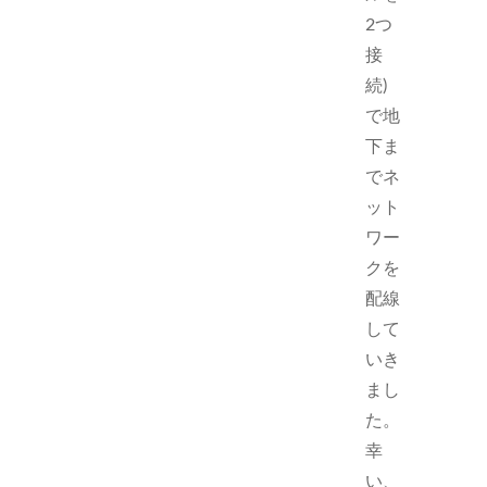
2つ
接
続)
で地
下ま
でネ
ット
ワー
クを
配線
して
いき
まし
た。
幸
い、