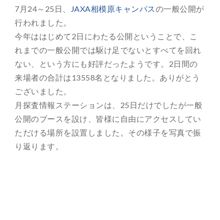
7月24～25日、
JAXA相模原キャンパス
の一般公開が
総合案内
行われました。
今年ははじめて2日にわたる公開ということで、こ
月を知ろう
れまでの一般公開では駆け足でないとすべてを回れ
ない、という方にも好評だったようです。2日間の
月と遊ぼう
来場者の合計は13558名となりました。ありがとう
ございました。
月・惑星へ
月探査情報ステーションは、25日だけでしたが一般
公開のブースを設け、皆様に自由にアクセスしてい
今日の月
ただける場所を設置しました。その様子を写真で振
り返ります。