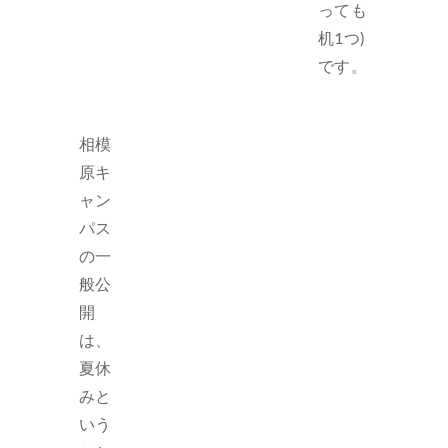
っても
机1つ)
です。
相模
原キ
ャン
パス
の一
般公
開
は、
夏休
みと
いう