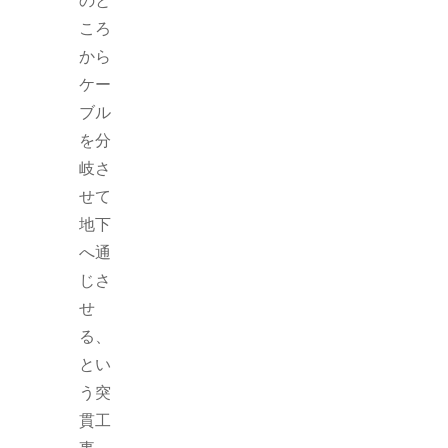
ころ
から
ケー
ブル
を分
岐さ
せて
地下
へ通
じさ
せ
る、
とい
う突
貫工
事