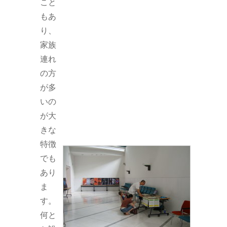
こと
もあ
り、
家族
連れ
の方
が多
いの
が大
きな
特徴
でも
あり
ま
す。
何と