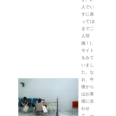
人でい
すに座
って(ま
るで二
人羽
織！)、
サイト
をみて
いまし
た。な
お、午
後から
はお客
様に合
わせ
て、一