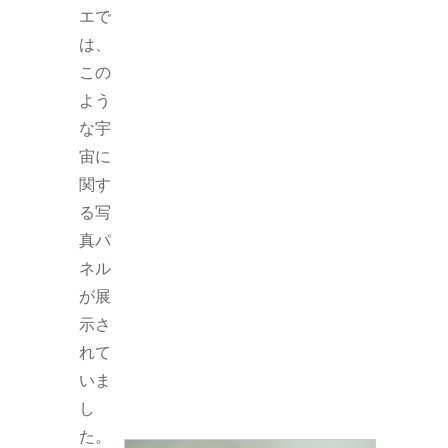
エで
は、
この
よう
な宇
宙に
関す
る写
真パ
ネル
が展
示さ
れて
いま
し
た。