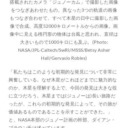
搭載されたカメラ「ジュノーカム」で撮影した画像
をつなぎあわせたもの。異なった3つの軌道の画像
もつなぎ合わせて、すべて木星の日中に撮影した画
像で合成。高度52000キロメートルからの画像。画
像中に見える楕円形の物体は台風と思われ、直径は
大きいもので1000キロにも及ぶ。(Photo:
NASA/JPL-Caltech/SwRI/MSSS/Betsy Asher
Hall/Gervasio Robles)
「私たちはこのような初期的な発見について非常に
興奮している。なぜ木星がこれほどまでに魅力的な
のか、木星を理解する上で、今回の発見は大きな役
に立つだろう。木星までは(ジュノーは)長い旅路だ
ったが、これらの初期的な発見によって、その旅が
価値あるものであることを示すことができた。」
と、NASA本部のジュノー計画の幹部、ダイアン・
ブラウン氏は述べています。