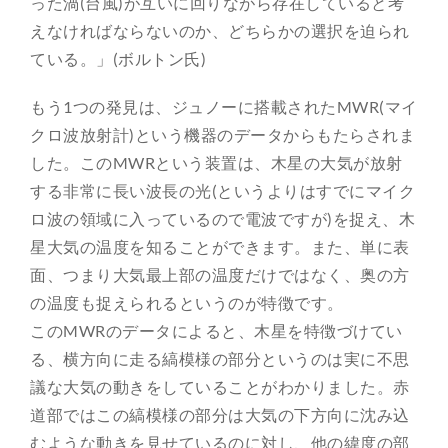
った渦(台風)が互いに回りながら存在していると考
えなければならないのか、どちらかの選択を迫られ
ている。」(ボルトン氏)
もう1つの発見は、ジュノーに搭載されたMWR(マイ
クロ波放射計)という機器のデータからもたらされま
した。このMWRという装置は、木星の大気が放射
する非常に長い波長の光(というよりはすでにマイク
ロ波の領域に入っているので電波ですが)を捉え、木
星大気の温度を知ることができます。また、単に表
面、つまり大気最上部の温度だけではなく、奥の方
の温度も捉えられるというのが特徴です。
このMWRのデータによると、木星を特徴づけてい
る、横方向に走る縞模様の部分というのは実に不思
議な大気の動きをしていることがわかりました。赤
道部ではこの縞模様の部分は大気の下方向に沈み込
むような動きを見せているのに対し、他の緯度の部