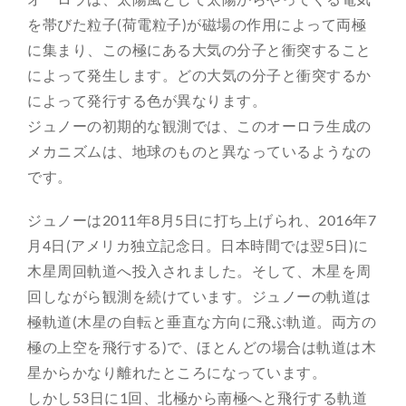
を帯びた粒子(荷電粒子)が磁場の作用によって両極
に集まり、この極にある大気の分子と衝突すること
によって発生します。どの大気の分子と衝突するか
によって発行する色が異なります。
ジュノーの初期的な観測では、このオーロラ生成の
メカニズムは、地球のものと異なっているようなの
です。
ジュノーは2011年8月5日に打ち上げられ、2016年7
月4日(アメリカ独立記念日。日本時間では翌5日)に
木星周回軌道へ投入されました。そして、木星を周
回しながら観測を続けています。ジュノーの軌道は
極軌道(木星の自転と垂直な方向に飛ぶ軌道。両方の
極の上空を飛行する)で、ほとんどの場合は軌道は木
星からかなり離れたところになっています。
しかし53日に1回、北極から南極へと飛行する軌道