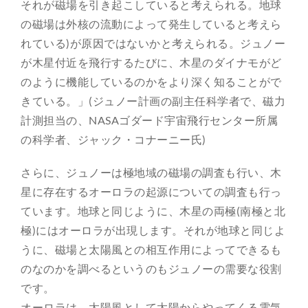
それが磁場を引き起こしていると考えられる。地球
の磁場は外核の流動によって発生していると考えら
れている)が原因ではないかと考えられる。ジュノー
が木星付近を飛行するたびに、木星のダイナモがど
のように機能しているのかをより深く知ることがで
きている。」(ジュノー計画の副主任科学者で、磁力
計測担当の、NASAゴダード宇宙飛行センター所属
の科学者、ジャック・コナーニー氏)
さらに、ジュノーは極地域の磁場の調査も行い、木
星に存在するオーロラの起源についての調査も行っ
ています。地球と同じように、木星の両極(南極と北
極)にはオーロラが出現します。それが地球と同じよ
うに、磁場と太陽風との相互作用によってできるも
のなのかを調べるというのもジュノーの需要な役割
です。
オーロラは、太陽風として太陽からやってくる電気