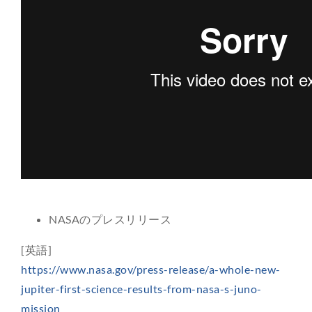
NASAのプレスリリース
[英語]
https://www.nasa.gov/press-release/a-whole-new-
jupiter-first-science-results-from-nasa-s-juno-
mission