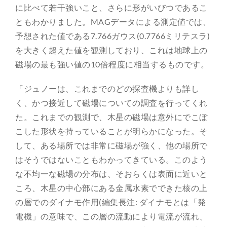
に比べて若干強いこと、さらに形がいびつであるこ
ともわかりました。MAGデータによる測定値では、
予想された値である7.766ガウス(0.7766ミリテスラ)
を大きく超えた値を観測しており、これは地球上の
磁場の最も強い値の10倍程度に相当するものです。
「ジュノーは、これまでのどの探査機よりも詳し
く、かつ接近して磁場についての調査を行ってくれ
た。これまでの観測で、木星の磁場は意外にでこぼ
こした形状を持っていることが明らかになった。そ
して、ある場所では非常に磁場が強く、他の場所で
はそうではないこともわかってきている。このよう
な不均一な磁場の分布は、そおらくは表面に近いと
ころ、木星の中心部にある金属水素でできた核の上
の層でのダイナモ作用(編集長注: ダイナモとは「発
電機」の意味で、この層の流動により電流が流れ、