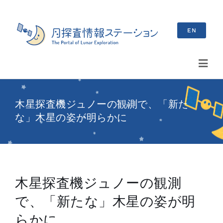
Skip
to
EN
content
Toggl
Navig
検
木星探査機ジュノーの観測で、「新た
索
な」木星の姿が明らかに
…
最新情報
お知らせ
木星探査機ジュノーの観測
イベント情報
で、「新たな」木星の姿が明
ブログ
らかに