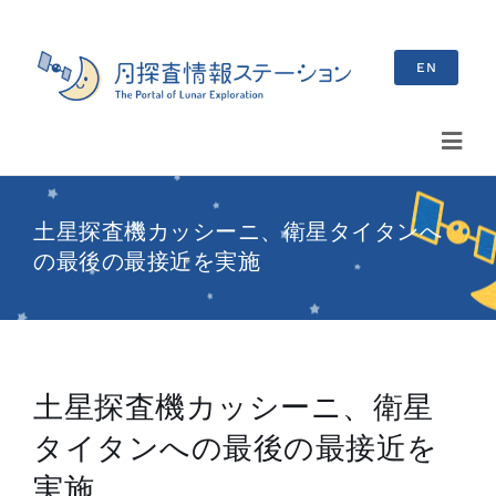
Skip
to
EN
content
Toggl
Navig
検
土星探査機カッシーニ、衛星タイタンへ
索
の最後の最接近を実施
…
最新情報
お知らせ
土星探査機カッシーニ、衛星
イベント情報
タイタンへの最後の最接近を
ブログ
実施