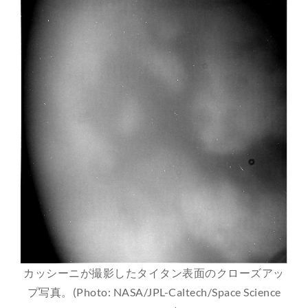
カッシーニが撮影したタイタン表面のクローズアッ
プ写真。(Photo: NASA/JPL-Caltech/Space Science