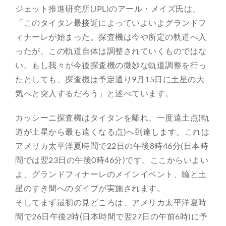
ジェット推進研究所(JPL)のアール・メイズ氏は、
「このタイタン最接近によっていよいよグランドフ
ィナーレが始まった。探査機は今や所定の軌道へ入
ったが、この軌道自体は調整されていくものではな
い。もし我々が今後探査機の微妙な軌道調整を行っ
たとしても、探査機は予定通り9月15日に土星の大
気へと突入するだろう」と述べています。
カッシーニ探査機はタイタンを離れ、一度遠土点(軌
道が土星から最も遠くなる点)へ到達します。これは
アメリカ太平洋夏時間で22日の午後8時46分(日本時
間では翌23日の午後0時46分)です。ここからいよい
よ、グランドフィナーレのメインイベント、輪と土
星のすき間へのダイブが実施されます。
そしてまず最初の見どころは、アメリカ太平洋夏時
間で26日午後2時(日本時間で翌27日の午前6時)に予