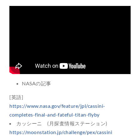
NASAの記事
[英語]
https://www.nasa.gov/feature/jpl/cassini-
completes-final-and-fateful-titan-flyby
カッシーニ (月探査情報ステーション)
https://moonstation.jp/challenge/pex/cassini