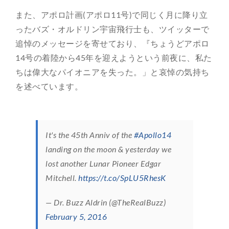
また、アポロ計画(アポロ11号)で同じく月に降り立
ったバズ・オルドリン宇宙飛行士も、ツイッターで
追悼のメッセージを寄せており、『ちょうどアポロ
14号の着陸から45年を迎えようという前夜に、私た
ちは偉大なパイオニアを失った。」と哀悼の気持ち
を述べています。
It's the 45th Anniv of the
#Apollo14
landing on the moon & yesterday we
lost another Lunar Pioneer Edgar
Mitchell.
https://t.co/SpLU5RhesK
— Dr. Buzz Aldrin (@TheRealBuzz)
February 5, 2016