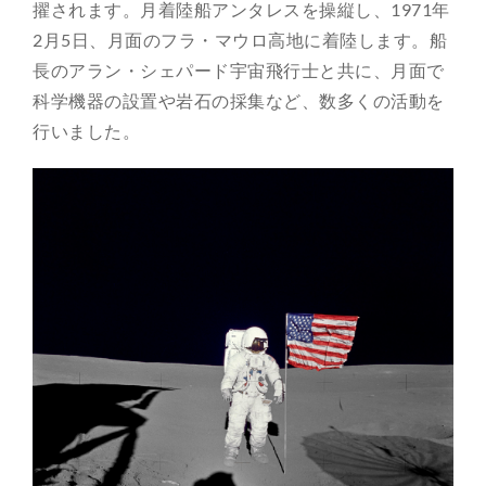
擢されます。月着陸船アンタレスを操縦し、1971年
2月5日、月面のフラ・マウロ高地に着陸します。船
長のアラン・シェパード宇宙飛行士と共に、月面で
科学機器の設置や岩石の採集など、数多くの活動を
行いました。