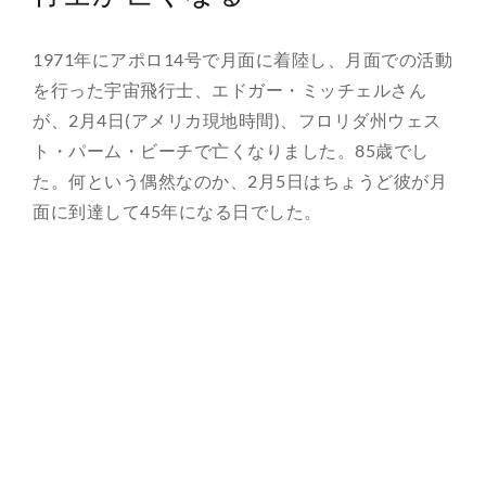
総合案内
1971年にアポロ14号で月面に着陸し、月面での活動
を行った宇宙飛行士、エドガー・ミッチェルさん
月を知ろう
が、2月4日(アメリカ現地時間)、フロリダ州ウェス
ト・パーム・ビーチで亡くなりました。85歳でし
月と遊ぼう
た。何という偶然なのか、2月5日はちょうど彼が月
面に到達して45年になる日でした。
月・惑星へ
今日の月