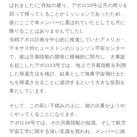
ばれました(ご存知の通り、アポロ10号は月の周りを
回って帰ってくることがミッションであったため、
仮にここで本メンバーに選ばれていたとしても月に
降りることはありませんでした)。
当時アポロ計画を中心的に推進していたアメリカ・
テキサス州ヒューストンのジョンソン宇宙センター
で、彼は月着陸船の開発に積極的に関与し、大事故
を起こしたアポロ13号では、地上で月着陸船を利用
した帰還方法を検討、結果として無事宇宙飛行士た
ちを帰還させることに成功するという大きな役割を
果たしています。
そして、この長い下積みの上に、彼の出番がようや
くやってくることになります。
アポロ14号では、その月着陸船の知識、そして航空
宇宙工学に関する深い見識を買われ、メンバーに抜