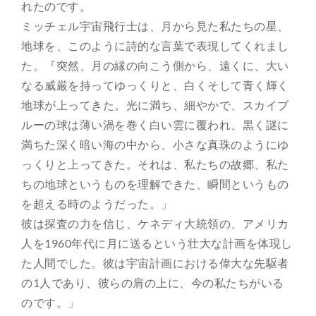
れたのです。
ミッチェル宇宙飛行士は、月から見た私たちの星、
地球を、このように詩的な言葉で表現してくれまし
た。『突然、月の縁の向こう側から、遠くに、大い
なる威厳を持ってゆっくりと、白くそして青く輝く
地球が上ってきた。光に満ち、細やかで、スカイブ
ルーの球は薄い渦を巻く白い雲に覆われ、黒く謎に
満ちた深く暗い海の中から、小さな真珠のようにゆ
っくりと上ってきた。それは、私たちの故郷、私た
ちの地球というものを理解できた、瞬間というもの
を超える時のようだった。」
彼は探査の力を信じ、ケネディ大統領の、アメリカ
人を1960年代に月に送るという壮大な計画を体現し
た人間でした。彼は宇宙計画における偉大な先駆者
の1人であり、彼らの肩の上に、今の私たちがいる
のです。」