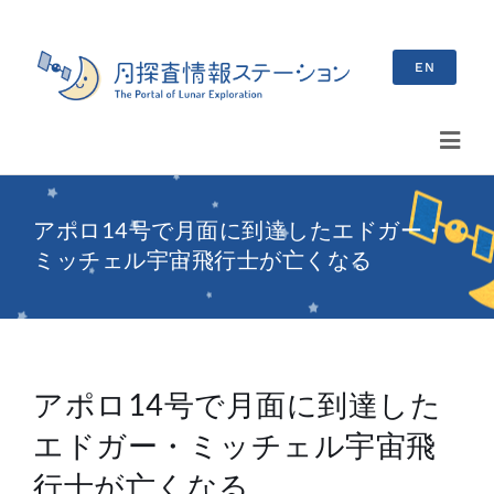
Skip
to
EN
content
Toggl
Navig
検
アポロ14号で月面に到達したエドガー・
索
ミッチェル宇宙飛行士が亡くなる
…
最新情報
お知らせ
アポロ14号で月面に到達した
イベント情報
エドガー・ミッチェル宇宙飛
ブログ
行士が亡くなる