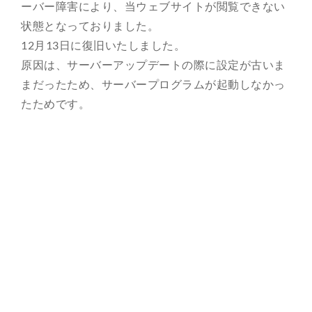
ーバー障害により、当ウェブサイトが閲覧できない
状態となっておりました。
総合案内
12月13日に復旧いたしました。
原因は、サーバーアップデートの際に設定が古いま
月を知ろう
まだったため、サーバープログラムが起動しなかっ
たためです。
月と遊ぼう
月・惑星へ
今日の月