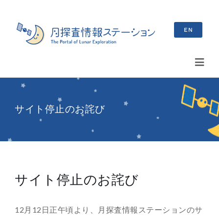
Skip
to
EN
content
Toggl
Navig
検
索
サイト停止のお詫び
…
最新情報
お知らせ
サイト停止のお詫び
イベント情報
12月12日正午頃より、月探査情報ステーションのサ
ブログ