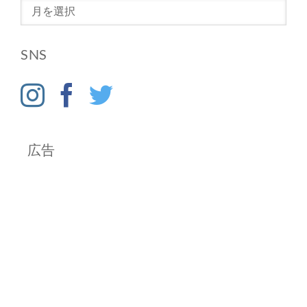
ア
ー
カ
SNS
イ
ブ
広告