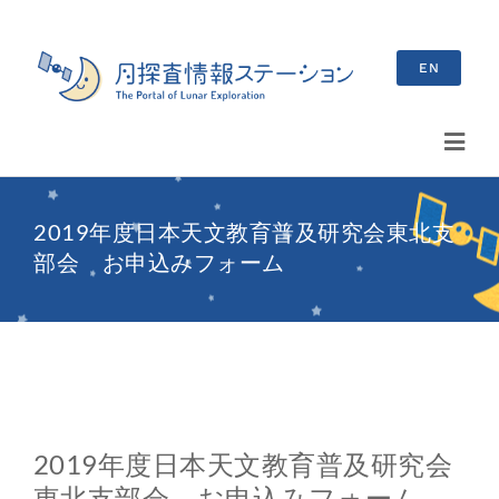
Skip
to
EN
content
Toggl
Navig
検
2019年度日本天文教育普及研究会東北支
索
部会 お申込みフォーム
…
最新情報
お知らせ
イベント情報
2019年度日本天文教育普及研究会
ブログ
東北支部会 お申込みフォーム