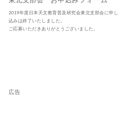
総合案内
2019年度日本天文教育普及研究会東北支部会に申し
込みは終了いたしました。
月を知ろう
ご応募いただきありがとうございました。
月と遊ぼう
月・惑星へ
今日の月
広告