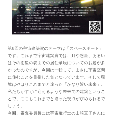
第8回の宇宙建築賞のテーマは「スペースポート」
です。これまで宇宙建築賞では、月や惑星、あるい
はその衛星の表面での居住環境についてのお題が多
かったのですが、今回は一転して、まさに宇宙空間
に住むことを目指した賞となっています。そして環
境はやはりこれまでと違った「かなり近い未来」。
私たちがすぐに迎えるような未来での建築というこ
とで、ここもこれまでと違った視点が求められるで
しょう。
今回、審査委員長には宇宙飛行士の山崎直子さんに