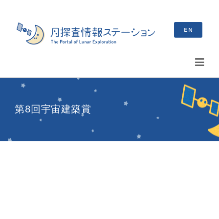
Skip
to
EN
content
Toggl
Navig
検
索
第8回宇宙建築賞
…
最新情報
お知らせ
イベント情報
ブログ