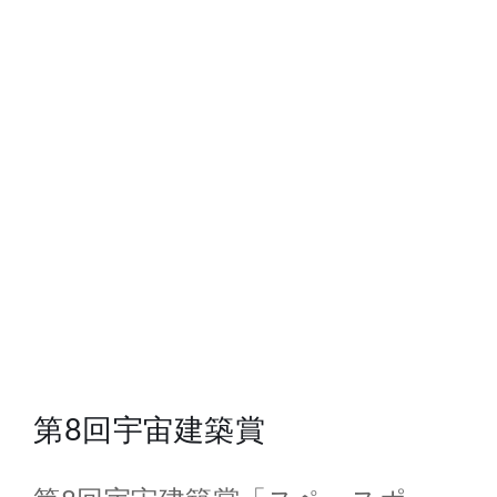
総合案内
月を知ろう
月と遊ぼう
月・惑星へ
今日の月
第8回宇宙建築賞