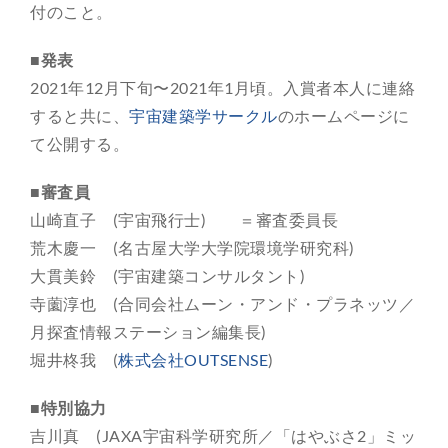
付のこと。
■発表
2021年12月下旬〜2021年1月頃。入賞者本人に連絡
すると共に、
宇宙建築学サークル
のホームページに
て公開する。
■審査員
山崎直子 (宇宙飛行士) ＝審査委員長
荒木慶一 (名古屋大学大学院環境学研究科)
大貫美鈴 (宇宙建築コンサルタント)
寺薗淳也 (合同会社ムーン・アンド・プラネッツ／
月探査情報ステーション編集長)
堀井柊我 (
株式会社OUTSENSE
)
■特別協力
吉川真 (JAXA宇宙科学研究所／「はやぶさ2」ミッ