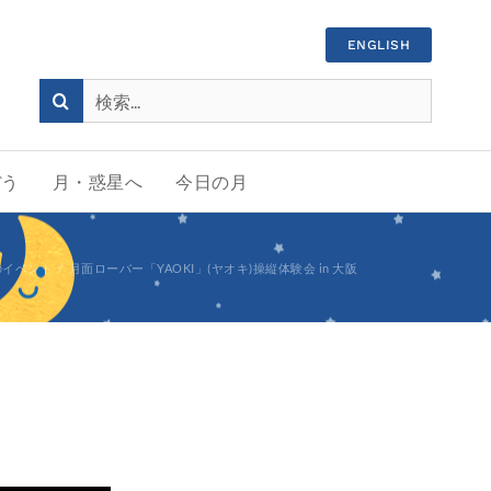
ENGLISH
検
索
…
ぼう
月・惑星へ
今日の月
のイベント
月面ローバー「YAOKI」(ヤオキ)操縦体験会 in 大阪