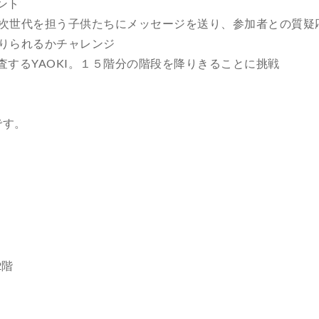
ント
介。次世代を担う子供たちにメッセージを送り、参加者との質疑
降りられるかチャレンジ
するYAOKI。１５階分の階段を降りきることに挑戦
です。
2階