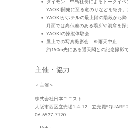
ダイモン 中島社長によるトークイベ
YAOKI開発に至る道のりなどを紹
YAOKIがホテルの最上階の階段から
月面では高低差のある場所や洞窟を探査
YAOKIの操縦体験会
屋上での写真撮影会 ※雨天中止
約150m先にある通天閣との記念撮影
主催・協力
＜主催＞
株式会社日本ユニスト
大阪市西区立売堀1-4-12 立売堀SQUARE 
06-6537-7120