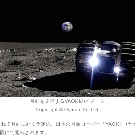
月面を走行するYAOKIのイメージ
Copyright © Dymon, Co. Ltd.
載されて月面に赴く予定の、日本の月面ローバー「YAOKI」(
大阪にて開催されます。