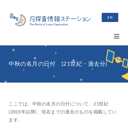
Skip
to
EN
content
Toggl
Navig
検
索
中秋の名月の日付 (21世紀・過去分)
…
最新情報
お知らせ
ここでは、中秋の名月の日付について、21世紀
イベント情報
(2001年以降)、現在までの過去のものを掲載してい
ます。
ブログ