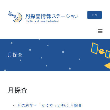
Skip
to
EN
content
Toggl
Navig
検
索
月探査
…
最新情報
お知らせ
月探査
イベント情報
月の科学－「かぐや」が拓く月探査
ブログ