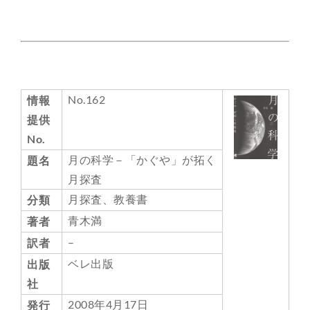
総合案内
月を知ろう
No.162
情報
月と遊ぼう
提供
No.
月・惑星へ
月の科学－「かぐや」が拓く
題名
月探査
今日の月
月探査、教養書
分類
青木満
著者
–
訳者
ベレ出版
出版
社
2008年4月17日
発行