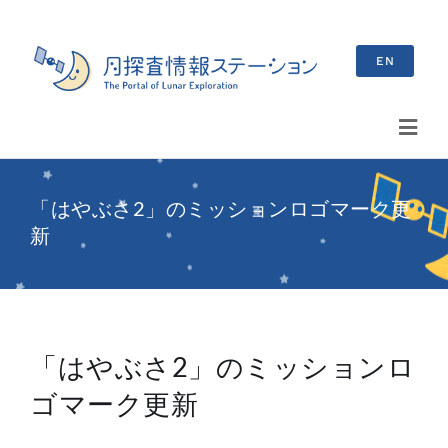
Skip
to
EN
content
Toggl
Navig
検
「はやぶさ2」のミッションロゴマーク更
索
新
…
最新情報
お知らせ
「はやぶさ2」のミッションロ
イベント情報
ゴマーク更新
ブログ