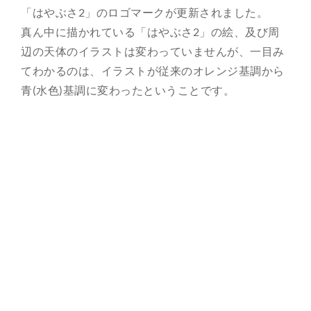
「はやぶさ2」のロゴマークが更新されました。
総合案内
真ん中に描かれている「はやぶさ2」の絵、及び周
辺の天体のイラストは変わっていませんが、一目み
月を知ろう
てわかるのは、イラストが従来のオレンジ基調から
青(水色)基調に変わったということです。
月と遊ぼう
月・惑星へ
今日の月