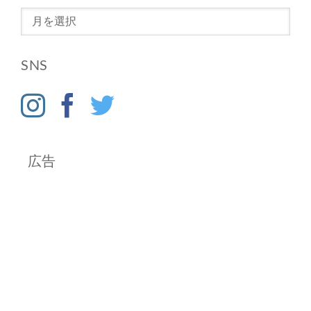
ア
ー
カ
SNS
イ
ブ
広告