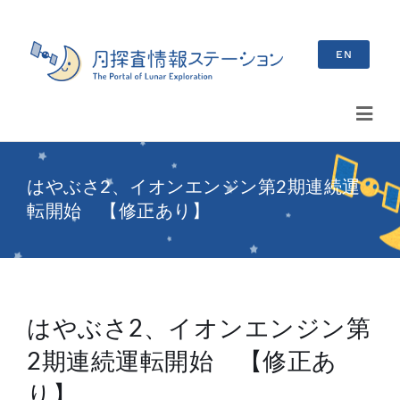
Skip
to
EN
content
Toggl
Navig
検
はやぶさ2、イオンエンジン第2期連続運
索
転開始 【修正あり】
…
最新情報
お知らせ
はやぶさ2、イオンエンジン第
イベント情報
2期連続運転開始 【修正あ
ブログ
り】