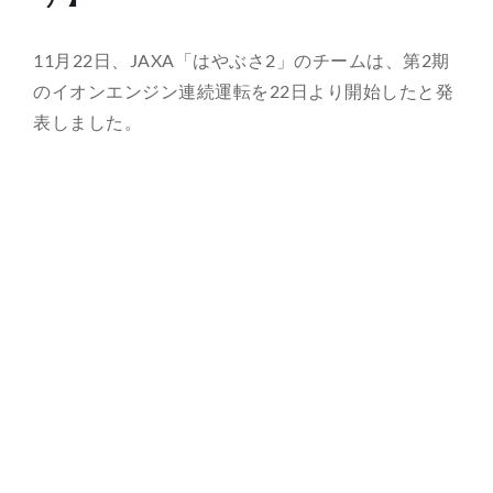
総合案内
11月22日、JAXA「はやぶさ2」のチームは、第2期
のイオンエンジン連続運転を22日より開始したと発
月を知ろう
表しました。
月と遊ぼう
月・惑星へ
今日の月