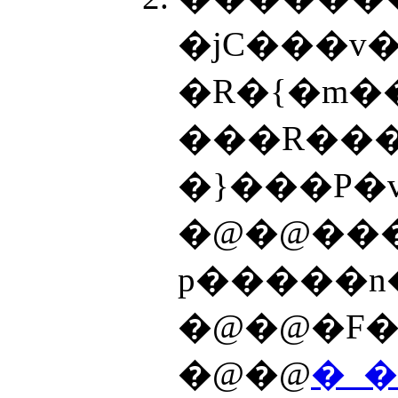
�јC���v
�R�{�m�
���R���
�@�@��
p�����n
�@�@�F�
�@�@
�_�