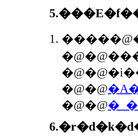
5.���E�f�
�����@�
�@�@���
�@�@�i�
�@�@
�A�
�@�@
�_�
6.�r�d�k�