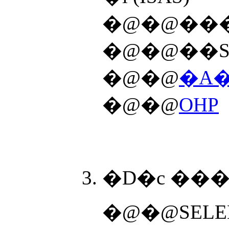
�@�@��S
�@�@
�A�
�@�@
OHP
�D�c ���v
�@�@SELE