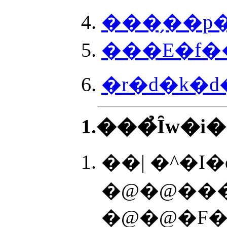
���̗��p
���E�f�
�r�d�k�
1.���̉Ȋw�
��| �^�I
�@�@�F�