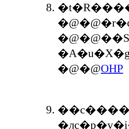
�t�R����
�@�@�r�
�@�@��S
�A�u�X�
�@�@
OHP
�ԓc�p�v�