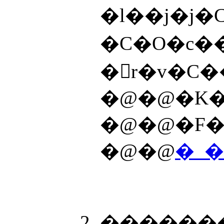
�l��j�j
�C�O�c�
�񓪏r�v�
�@�@�K�
�@�@�F�
�@�@
�_�
�������