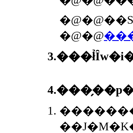
�@�@��S
�@�@
���
3.���ł̉Ȋw�
4.���̗��p
�������
��J�M�K