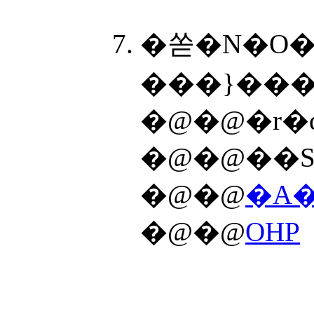
�쏟�N�O�
���}���
�@�@�r�
�@�@��S
�@�@
�A�
�@�@
OHP