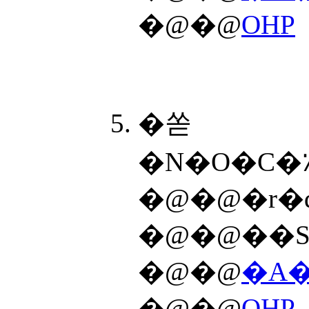
�@�@
OHP
�쏟
�N�O�C�
�@�@�r�
�@�@��S
�@�@
�A�
�@�@
OHP