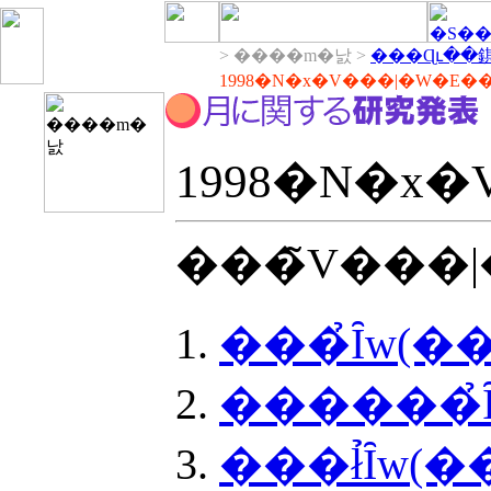
> ����m�낤 >
���Ɋւ��
1998�N�x�V���|�W�E�
1998�N�x
���̉Ȋw(�
������̉
���ł̉Ȋw(