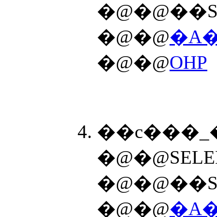
�@�@��S
�@�@
�A�
�@�@
OHP
��c���_�
�@�@��S
�@�@
�A�