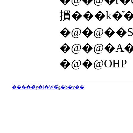
摜���k�̌
�@�@��S
�@�@�A�
�@�@OHP
�����̃y�[�W�̃g�b�v��