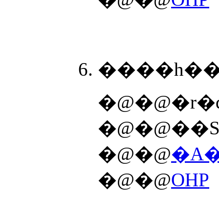
����h��
�@�@�r�
�@�@��S
�@�@
�A�
�@�@
OHP