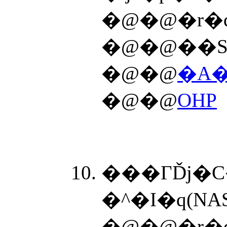
�@�@�r�
�@�@��S
�@�@
�A�
�@�@
OHP
���ΓĎj�
�^�I�q(N
�@�@�r�