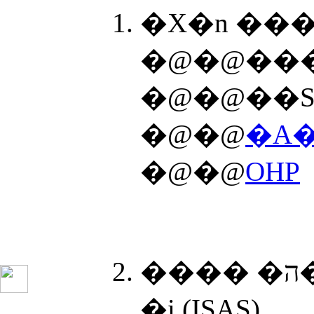
�@�@��S
�@�@
�A�
�@�@
OHP
���� �ה��C��� �x��C���q �L�iNASDA�j,���X��
�i (ISAS)