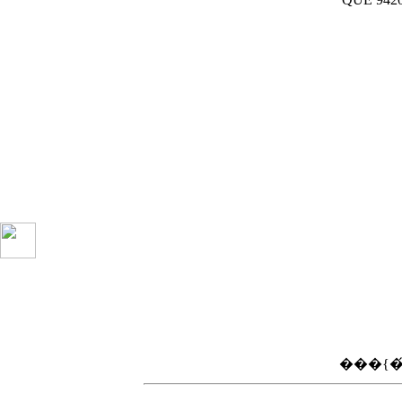
���{�