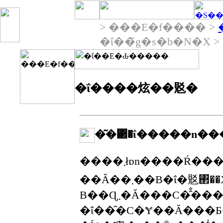
> ���E�f���� >
�ΐ��̃g�s�b�N�X >
�ΐ����炫��覐�
�͂�΂�ΐ�����n��
����܂łɒn����Ŕ������ꂽ覐΂͖�2������܂����A���̂���12���ΐ��N����覐΂Ɛ��肳
��Ă��܂��B�ΐ�覐΂̃��X�g���ȉ��Ɏ����܂��B�ΐ��N���Ɛ��肳��鍪���́A覐
Β��Ɋ܂܂�Ă���C�̂̐�