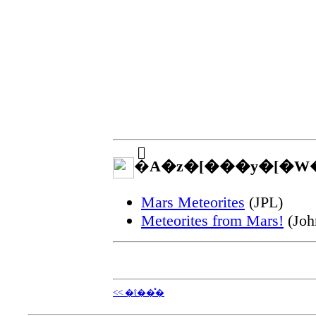
�֘A�z�[���y�[�W
Mars Meteorites
(JPL)
Meteorites from Mars!
(Joh
<< �ΐ��̊�