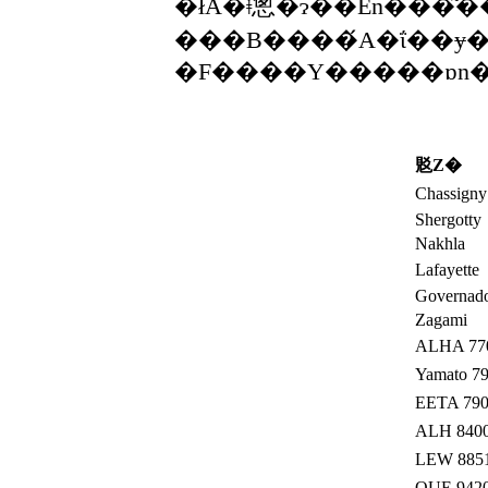
�ł́A�ǂ̂悤�ɂ��Ēn���֓͂
���B����́A�ΐ��ɏ�
覐Ζ�
Chassigny
Shergotty
Nakhla
Lafayette
Governado
Zagami
ALHA 77
Yamato 7
EETA 79
ALH 840
LEW 885
QUE 942