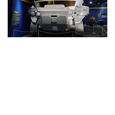
総合案内
月を知ろう
月と遊ぼう
月・惑星へ
今日の月