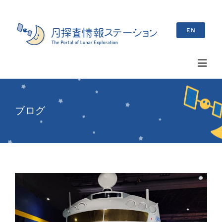
Skip
to
EN
content
Toggl
Navig
検
索
ブログ
…
最新情報
お知らせ
イベント情報
ブログ