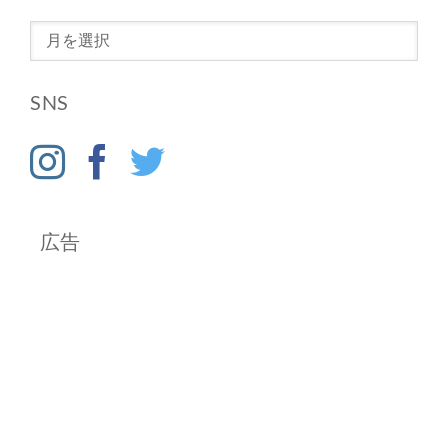
ア
ー
カ
SNS
イ
ブ
広告