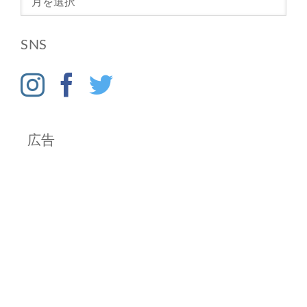
ー
カ
SNS
イ
ブ
広告