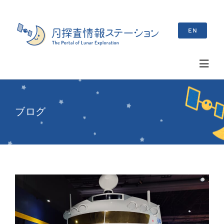
Skip
to
EN
content
Toggl
Navig
検
索
ブログ
…
最新情報
お知らせ
イベント情報
ブログ